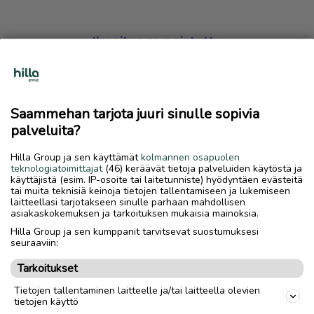
Ilmoitus on poistettu
Harmillista, mutta hakemasi ilmoitus on valitettavasti
poistettu palvelusta.
Saammehan tarjota juuri sinulle sopivia
Siirry etusivulle
palveluita?
Hilla Group ja sen käyttämät
kolmannen osapuolen
teknologiatoimittajat
(46) keräävät tietoja palveluiden käytöstä ja
käyttäjistä (esim. IP-osoite tai laitetunniste) hyödyntäen evästeitä
tai muita teknisiä keinoja tietojen tallentamiseen ja lukemiseen
laitteellasi tarjotakseen sinulle parhaan mahdollisen
asiakaskokemuksen ja tarkoituksen mukaisia mainoksia.
Hilla Group ja sen kumppanit tarvitsevat suostumuksesi
seuraaviin:
Tarkoitukset
Tietojen tallentaminen laitteelle ja/tai laitteella olevien
tietojen käyttö