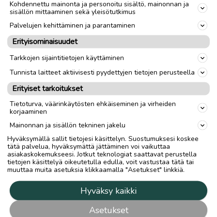
Kohdennettu mainonta ja personoitu sisältö, mainonnan ja
sisällön mittaaminen sekä yleisötutkimus
Palvelujen kehittäminen ja parantaminen
Erityisominaisuudet
Tarkkojen sijaintitietojen käyttäminen
Tunnista laitteet aktiivisesti pyydettyjen tietojen perusteella
Erityiset tarkoitukset
Tietoturva, väärinkäytösten ehkäiseminen ja virheiden
korjaaminen
Mainonnan ja sisällön tekninen jakelu
Hyväksymällä sallit tietojesi käsittelyn. Suostumuksesi koskee
tätä palvelua, hyväksymättä jättäminen voi vaikuttaa
asiakaskokemukseesi. Jotkut teknologiat saattavat perustella
tietojen käsittelyä oikeutetulla edulla, voit vastustaa tätä tai
muuttaa muita asetuksia klikkaamalla "Asetukset" linkkiä.
Hyväksy kaikki
Asetukset