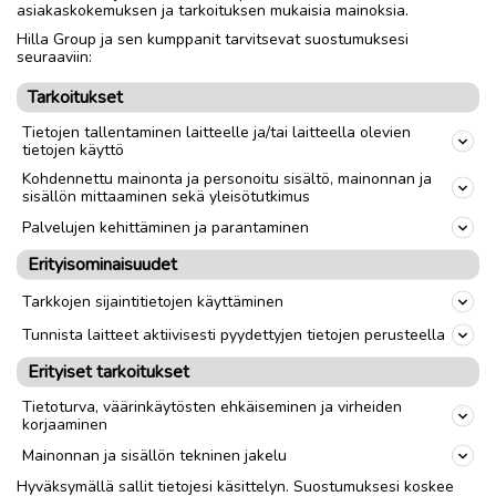
asiakaskokemuksen ja tarkoituksen mukaisia mainoksia.
Toimitus lähialueelle
Toimitus
Hilla Group ja sen kumppanit tarvitsevat suostumuksesi
Nouto
seuraaviin:
Tarkoitukset
link
Tietojen tallentaminen laitteelle ja/tai laitteella olevien
tietojen käyttö
Kohdennettu mainonta ja personoitu sisältö, mainonnan ja
Ilmoittaja:
Henri Tuunainen
sisällön mittaaminen sekä yleisötutkimus
Katso ilmoittajan kaikki ilmoitukset
(
15
)
Palvelujen kehittäminen ja parantaminen
Erityisominaisuudet
OTA YHTEYTTÄ ILMOITTAJAAN
Tarkkojen sijaintitietojen käyttäminen
Tunnista laitteet aktiivisesti pyydettyjen tietojen perusteella
Erityiset tarkoitukset
Tietoturva, väärinkäytösten ehkäiseminen ja virheiden
korjaaminen
Mainonnan ja sisällön tekninen jakelu
Hyväksymällä sallit tietojesi käsittelyn. Suostumuksesi koskee