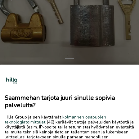
Previous
Next
Abloy munalukot
70 €
Saammehan tarjota juuri sinulle sopivia
7.7.2026, 17.44
favorite
location_on
palveluita?
Kirkonmäki-Isokylä
,
Kokkola
,
Keski-Pohjanmaa
Myydään
Hilla Group ja sen käyttämät
kolmannen osapuolen
teknologiatoimittajat
(46) keräävät tietoja palveluiden käytöstä ja
Abloy muna lukot, 3020 20€ ja 330 50€.
käyttäjistä (esim. IP-osoite tai laitetunniste) hyödyntäen evästeitä
tai muita teknisiä keinoja tietojen tallentamiseen ja lukemiseen
laitteellasi tarjotakseen sinulle parhaan mahdollisen