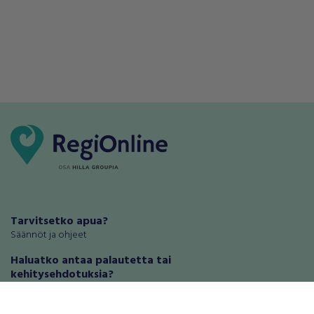
Tarvitsetko apua?
Säännöt ja ohjeet
Haluatko antaa palautetta tai
kehitysehdotuksia?
Palautteet ja kehitysehdotukset