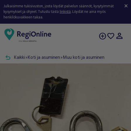
Julkaisimme tukisivuston, josta löydät palvelun säännöt, kysytyimmät
kysymykset ja ohjeet. Tutustu tästä
linkistä
. Löydät ne aina myös
henkilökuvakkeen takaa.
person
add_circle
favorite
undo
Kaikki
Koti ja asuminen
Muu koti ja asuminen
double_arrow
double_arrow