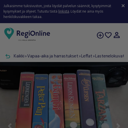
Julkaisimme tukisivuston, josta löydät palvelun säännöt, kysytyimmät
kysymykset ja ohjeet. Tutustu tästä
linkistä
. Löydät ne aina myös
henkilökuvakkeen takaa.
person
add_circle
favorite
undo
Kaikki
Vapaa-aika ja harrastukset
Leffat
Lastenelokuvat
double_arrow
double_arrow
double_arrow