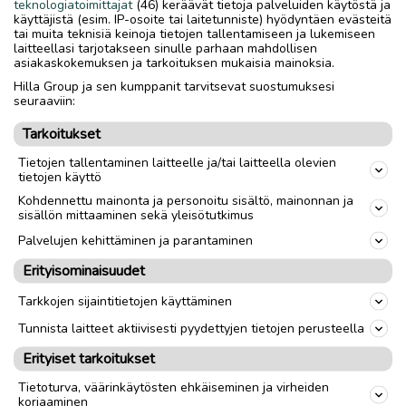
ilman tekstejä mutta muut ovat Ruotsin versioita.
teknologiatoimittajat
(46) keräävät tietoja palveluiden käytöstä ja
käyttäjistä (esim. IP-osoite tai laitetunniste) hyödyntäen evästeitä
tai muita teknisiä keinoja tietojen tallentamiseen ja lukemiseen
6€ kaikki
laitteellasi tarjotakseen sinulle parhaan mahdollisen
asiakaskokemuksen ja tarkoituksen mukaisia mainoksia.
Lähetyskään ei ole poissuljettu vaihtehto.
Hilla Group ja sen kumppanit tarvitsevat suostumuksesi
seuraaviin:
Nouto
Toimitus
Tarkoitukset
Formaatti
VHS
Tietojen tallentaminen laitteelle ja/tai laitteella olevien
tietojen käyttö
Kohdennettu mainonta ja personoitu sisältö, mainonnan ja
link
sisällön mittaaminen sekä yleisötutkimus
Palvelujen kehittäminen ja parantaminen
Ilmoittaja:
V K
Erityisominaisuudet
Katso ilmoittajan kaikki ilmoitukset
(
12
)
Tarkkojen sijaintitietojen käyttäminen
Tunnista laitteet aktiivisesti pyydettyjen tietojen perusteella
OTA YHTEYTTÄ ILMOITTAJAAN
Erityiset tarkoitukset
Tietoturva, väärinkäytösten ehkäiseminen ja virheiden
korjaaminen