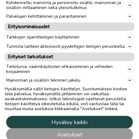
Kohdennettu mainonta ja personoitu sisältö, mainonnan ja
sisällön mittaaminen sekä yleisötutkimus
Palvelujen kehittäminen ja parantaminen
Erityisominaisuudet
Tarkkojen sijaintitietojen käyttäminen
Tunnista laitteet aktiivisesti pyydettyjen tietojen perusteella
Erityiset tarkoitukset
Tietoturva, väärinkäytösten ehkäiseminen ja virheiden
korjaaminen
Mainonnan ja sisällön tekninen jakelu
Hyväksymällä sallit tietojesi käsittelyn. Suostumuksesi koskee
tätä palvelua, hyväksymättä jättäminen voi vaikuttaa
asiakaskokemukseesi. Jotkut teknologiat saattavat perustella
tietojen käsittelyä oikeutetulla edulla, voit vastustaa tätä tai
muuttaa muita asetuksia klikkaamalla "Asetukset" linkkiä.
Hyväksy kaikki
Asetukset