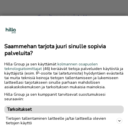
Ilmoitus on poistettu
Harmillista, mutta hakemasi ilmoitus on valitettavasti
poistettu palvelusta.
Saammehan tarjota juuri sinulle sopivia
Siirry etusivulle
palveluita?
Hilla Group ja sen käyttämät
kolmannen osapuolen
teknologiatoimittajat
(46) keräävät tietoja palveluiden käytöstä ja
käyttäjistä (esim. IP-osoite tai laitetunniste) hyödyntäen evästeitä
tai muita teknisiä keinoja tietojen tallentamiseen ja lukemiseen
laitteellasi tarjotakseen sinulle parhaan mahdollisen
asiakaskokemuksen ja tarkoituksen mukaisia mainoksia.
Hilla Group ja sen kumppanit tarvitsevat suostumuksesi
seuraaviin:
Tarkoitukset
Tietojen tallentaminen laitteelle ja/tai laitteella olevien
tietojen käyttö