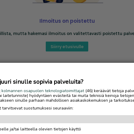
Ilmoitus on poistettu
llista, mutta hakemasi ilmoitus on valitettavasti poistettu palve
Siirry etusivulle
uri sinulle sopivia palveluita?
t
kolmannen osapuolen teknologiatoimittajat
(46) keräävät tietoja palv
tai laitetunniste) hyödyntäen evästeitä tai muita teknisiä keinoja tietoje
jotakseen sinulle parhaan mahdollisen asiakaskokemuksen ja tarkoituks
 tarvitsevat suostumuksesi seuraaviin:
elle ja/tai laitteella olevien tietojen käyttö