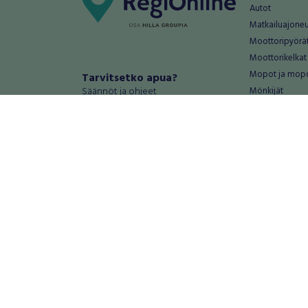
Autot
Matkailuajone
Moottoripyörä
Moottorikelkat
Mopot ja mop
Tarvitsetko apua?
Säännöt ja ohjeet
Mönkijät
Peräkärryt
Haluatko antaa palautetta tai
Raskas kalusto
kehitysehdotuksia?
Veneet
Palautteet ja kehitysehdotukset
Vanteet ja renk
Mainosta RegiOnlinessa
Varaosat ja tar
Käyttöehdot
Palvelut
Tietosuoja-asetukset
Antiikki ja
Tietoa Turvamaksu -palvelusta
Antiikkiesineet
Antiikkihuonek
Vanhat esineet
Vanhat huonek
Palvelut
Asunnot ja 