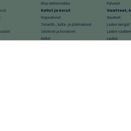
Muu elektroniikka
Palvelut
uvot
Kellot ja korut
Vaatteet, 
t
Hopeakorut
Asusteet
Timantti-, kulta- ja platinakorut
Lasten kengät
oautot
Jalokivet ja korukivet
Lasten vaattee
Kellot
Laukut
Muut kellot ja korut
Miesten kengä
Palvelut
Miesten vaatte
Koti ja asuminen
Naisten kengä
aat
Huonekalut ja säilytys
Naisten vaatte
vikkeet
Keittiötarvikkeet ja astiat
Nuorten kengä
Kodinkoneet ja tarvikkeet
Nuorten vaatt
 vanhat esineet
Kotitoimisto
Palvelut
Kylpyhuone ja sauna
Vapaa-aika
alut
Lasten tarvikkeet ja lelut
Airsoft
Luonnonvaraiset tuotteet
Askartelu ja kä
alut
Piha ja puutarha
Eläintarvikkeet
Sisustaminen ja design
Kirjat ja lehdet
tontit
Muu koti ja asuminen
Leffat