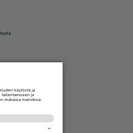
lusta.
eluiden käytöstä ja
n tallentamiseen ja
en mukaisia mainoksia.