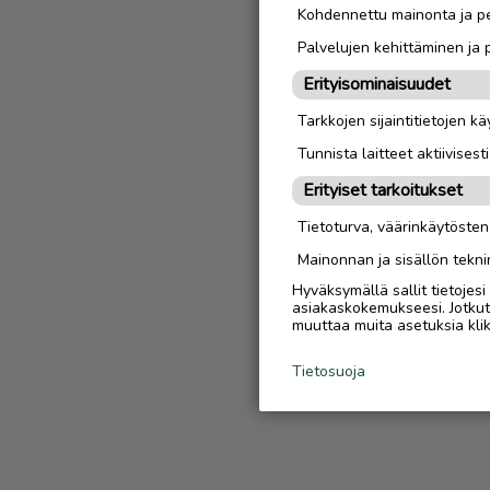
Kohdennettu mainonta ja pe
Palvelujen kehittäminen ja
Erityisominaisuudet
Tarkkojen sijaintitietojen k
Tunnista laitteet aktiivisest
Erityiset tarkoitukset
Tietoturva, väärinkäytöste
Mainonnan ja sisällön tekni
Hyväksymällä sallit tietojes
asiakaskokemukseesi. Jotkut t
muuttaa muita asetuksia klik
Tietosuoja