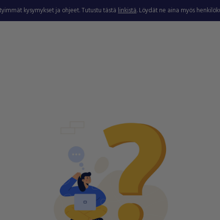
ytyimmät kysymykset ja ohjeet. Tutustu tästä
linkistä
. Löydät ne aina myös henkilö