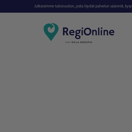
Julkaisimme tukisivuston, josta löydät palvelun säännöt, kys