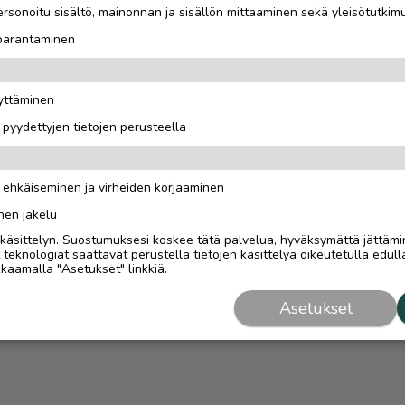
rsonoitu sisältö, mainonnan ja sisällön mittaaminen sekä yleisötutkim
 parantaminen
äyttäminen
i pyydettyjen tietojen perusteella
n ehkäiseminen ja virheiden korjaaminen
nen jakelu
i käsittelyn. Suostumuksesi koskee tätä palvelua, hyväksymättä jättämi
eknologiat saattavat perustella tietojen käsittelyä oikeutetulla edulla
kaamalla "Asetukset" linkkiä.
Asetukset