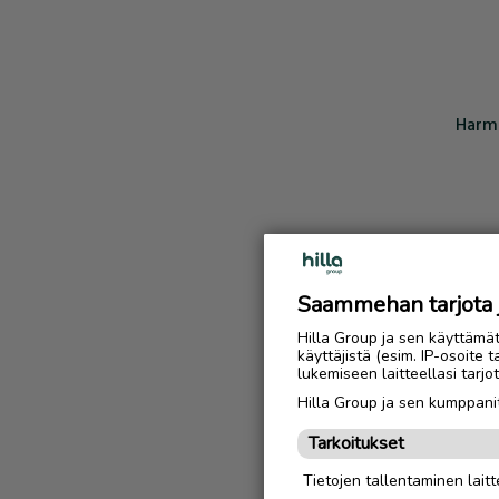
Harmi
Saammehan tarjota ju
Hilla Group ja sen käyttämä
käyttäjistä (esim. IP-osoite 
lukemiseen laitteellasi tar
Hilla Group ja sen kumppanit
Tarkoitukset
Tietojen tallentaminen laitte