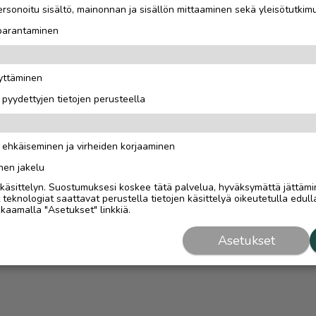
rsonoitu sisältö, mainonnan ja sisällön mittaaminen sekä yleisötutkim
 parantaminen
äyttäminen
i pyydettyjen tietojen perusteella
n ehkäiseminen ja virheiden korjaaminen
nen jakelu
i käsittelyn. Suostumuksesi koskee tätä palvelua, hyväksymättä jättämi
eknologiat saattavat perustella tietojen käsittelyä oikeutetulla edulla
kaamalla "Asetukset" linkkiä.
Asetukset