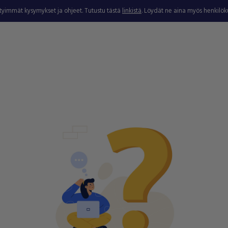
ytyimmät kysymykset ja ohjeet. Tutustu tästä
linkistä
. Löydät ne aina myös henkilö