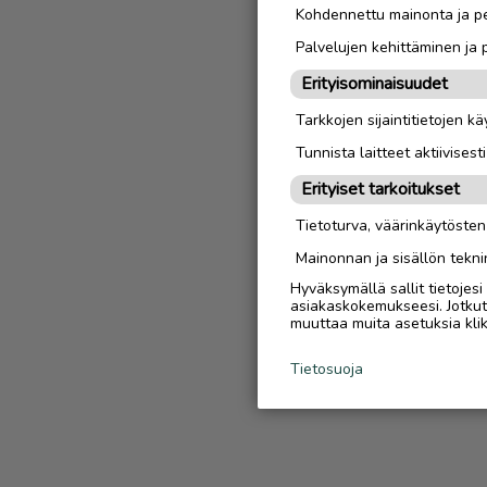
Kohdennettu mainonta ja pe
Palvelujen kehittäminen ja
Erityisominaisuudet
Tarkkojen sijaintitietojen k
Tunnista laitteet aktiivisest
Erityiset tarkoitukset
Tietoturva, väärinkäytöste
Mainonnan ja sisällön tekni
Hyväksymällä sallit tietojes
asiakaskokemukseesi. Jotkut t
muuttaa muita asetuksia klik
Tietosuoja