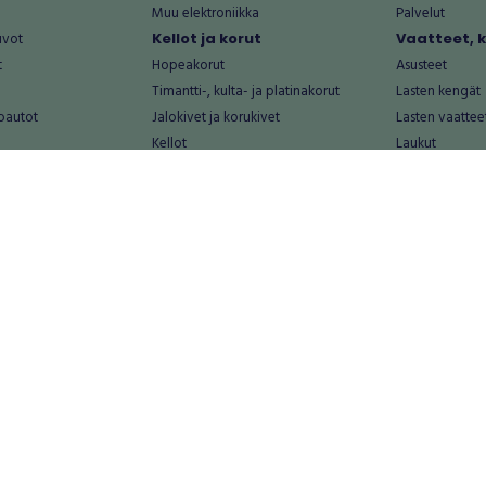
Muu elektroniikka
Palvelut
uvot
Kellot ja korut
Vaatteet, 
t
Hopeakorut
Asusteet
Timantti-, kulta- ja platinakorut
Lasten kengät
oautot
Jalokivet ja korukivet
Lasten vaattee
Kellot
Laukut
Muut kellot ja korut
Miesten kengä
Palvelut
Miesten vaatte
Koti ja asuminen
Naisten kengä
aat
Huonekalut ja säilytys
Naisten vaatte
vikkeet
Keittiötarvikkeet ja astiat
Nuorten kengä
Kodinkoneet ja tarvikkeet
Nuorten vaatt
 vanhat esineet
Kotitoimisto
Palvelut
Kylpyhuone ja sauna
Vapaa-aika
alut
Lasten tarvikkeet ja lelut
Airsoft
Luonnonvaraiset tuotteet
Askartelu ja kä
alut
Piha ja puutarha
Eläintarvikkeet
Sisustaminen ja design
Kirjat ja lehdet
tontit
Muu koti ja asuminen
Leffat