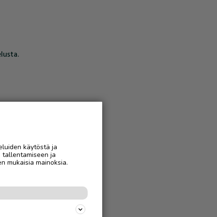
lusta.
eluiden käytöstä ja
n tallentamiseen ja
en mukaisia mainoksia.