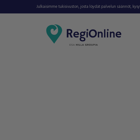
Julkaisimme tukisivuston, josta löydät palvelun säännöt, kys