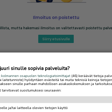
Ilmoitus on poistettu
llista, mutta hakemasi ilmoitus on valitettavasti poistettu palve
Siirry etusivulle
uri sinulle sopivia palveluita?
t
kolmannen osapuolen teknologiatoimittajat
(46) keräävät tietoja palv
tai laitetunniste) hyödyntäen evästeitä tai muita teknisiä keinoja tietoje
jotakseen sinulle parhaan mahdollisen asiakaskokemuksen ja tarkoituks
 tarvitsevat suostumuksesi seuraaviin:
elle ja/tai laitteella olevien tietojen käyttö