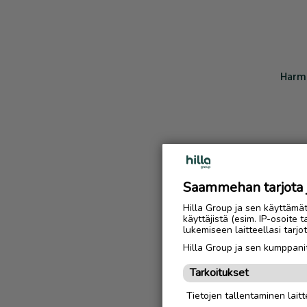
Harmi
Saammehan tarjota ju
Hilla Group ja sen käyttämä
käyttäjistä (esim. IP-osoite 
lukemiseen laitteellasi tar
Hilla Group ja sen kumppanit
Tarkoitukset
Tietojen tallentaminen laitte