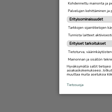
Kohdennettu mainonta ja pe
Palvelujen kehittäminen ja
Erityisominaisuudet
Tarkkojen sijaintitietojen k
Tunnista laitteet aktiivisest
Erityiset tarkoitukset
Tietoturva, väärinkäytöste
Mainonnan ja sisällön tekni
Hyväksymällä sallit tietojes
asiakaskokemukseesi. Jotkut t
muuttaa muita asetuksia klik
Tietosuoja