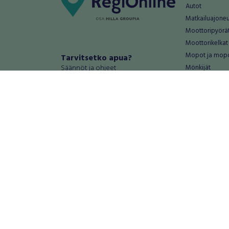
Autot
Matkailuajone
Moottoripyörä
Moottorikelkat
Mopot ja mop
Tarvitsetko apua?
Säännöt ja ohjeet
Mönkijät
Peräkärryt
Haluatko antaa palautetta tai
Raskas kalusto
kehitysehdotuksia?
Veneet
Palautteet ja kehitysehdotukset
Vanteet ja renk
Mainosta RegiOnlinessa
Varaosat ja tar
Käyttöehdot
Palvelut
Tietosuoja-asetukset
Antiikki ja
Tietoa Turvamaksu -palvelusta
Antiikkiesineet
Antiikkihuonek
Vanhat esineet
Vanhat huonek
Palvelut
Asunnot ja 