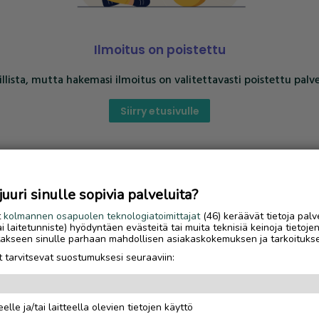
Ilmoitus on poistettu
llista, mutta hakemasi ilmoitus on valitettavasti poistettu palve
Siirry etusivulle
uri sinulle sopivia palveluita?
t
kolmannen osapuolen teknologiatoimittajat
(46) keräävät tietoja palv
tai laitetunniste) hyödyntäen evästeitä tai muita teknisiä keinoja tietoje
jotakseen sinulle parhaan mahdollisen asiakaskokemuksen ja tarkoituks
 tarvitsevat suostumuksesi seuraaviin:
elle ja/tai laitteella olevien tietojen käyttö