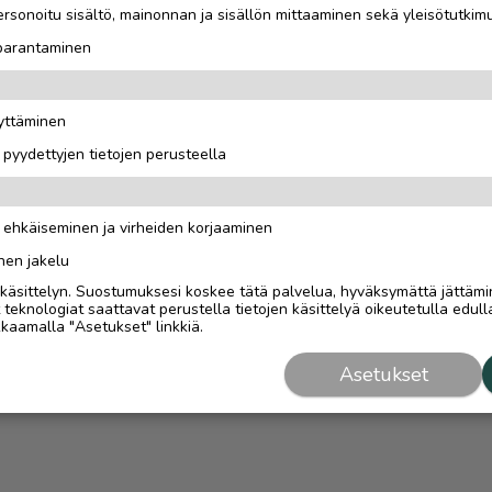
rsonoitu sisältö, mainonnan ja sisällön mittaaminen sekä yleisötutkim
 parantaminen
äyttäminen
i pyydettyjen tietojen perusteella
n ehkäiseminen ja virheiden korjaaminen
nen jakelu
i käsittelyn. Suostumuksesi koskee tätä palvelua, hyväksymättä jättämi
eknologiat saattavat perustella tietojen käsittelyä oikeutetulla edulla
kaamalla "Asetukset" linkkiä.
Asetukset