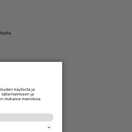
lusta.
eluiden käytöstä ja
n tallentamiseen ja
en mukaisia mainoksia.