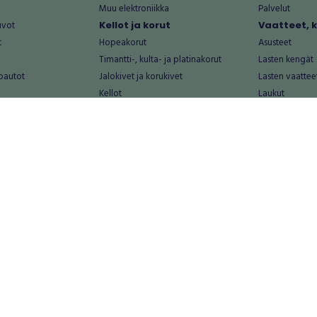
Muu elektroniikka
Palvelut
uvot
Kellot ja korut
Vaatteet, 
t
Hopeakorut
Asusteet
Timantti-, kulta- ja platinakorut
Lasten kengät
oautot
Jalokivet ja korukivet
Lasten vaattee
Kellot
Laukut
Muut kellot ja korut
Miesten kengä
Palvelut
Miesten vaatte
Koti ja asuminen
Naisten kengä
aat
Huonekalut ja säilytys
Naisten vaatte
vikkeet
Keittiötarvikkeet ja astiat
Nuorten kengä
Kodinkoneet ja tarvikkeet
Nuorten vaatt
 vanhat esineet
Kotitoimisto
Palvelut
Kylpyhuone ja sauna
Vapaa-aika
alut
Lasten tarvikkeet ja lelut
Airsoft
Luonnonvaraiset tuotteet
Askartelu ja kä
alut
Piha ja puutarha
Eläintarvikkeet
Sisustaminen ja design
Kirjat ja lehdet
tontit
Muu koti ja asuminen
Leffat