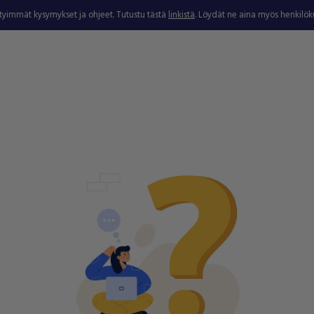
ytyimmät kysymykset ja ohjeet. Tutustu tästä
linkistä
. Löydät ne aina myös henkilö