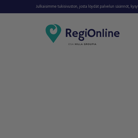
Julkaisimme tukisivuston, josta löydät palvelun säännöt, kys