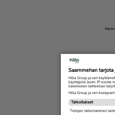
Harmi
Saammehan tarjota ju
Hilla Group ja sen käyttämä
käyttäjistä (esim. IP-osoite 
lukemiseen laitteellasi tar
Hilla Group ja sen kumppanit
Tarkoitukset
Tietojen tallentaminen laitte