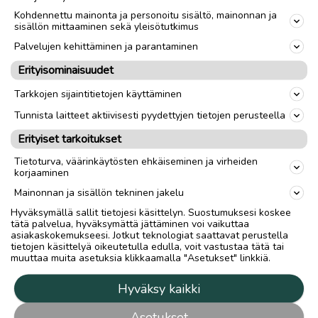
Kohdennettu mainonta ja personoitu sisältö, mainonnan ja
sisällön mittaaminen sekä yleisötutkimus
cagiva4ever@yahoo.com
nolla4o-8742o6neljä ( ei Tekstareita !! )
Palvelujen kehittäminen ja parantaminen
Soitot mieluiten 18:00 jälkeen.
Erityisominaisuudet
Tarkkojen sijaintitietojen käyttäminen
Nouto
Toimitus
Tunnista laitteet aktiivisesti pyydettyjen tietojen perusteella
Tuumakoko
28"
Erityiset tarkoitukset
Sukupuoli
Miehet
Tietoturva, väärinkäytösten ehkäiseminen ja virheiden
korjaaminen
Mainonnan ja sisällön tekninen jakelu
link
Hyväksymällä sallit tietojesi käsittelyn. Suostumuksesi koskee
tätä palvelua, hyväksymättä jättäminen voi vaikuttaa
asiakaskokemukseesi. Jotkut teknologiat saattavat perustella
Ilmoittaja:
markus ojatalo
tietojen käsittelyä oikeutetulla edulla, voit vastustaa tätä tai
muuttaa muita asetuksia klikkaamalla "Asetukset" linkkiä.
Katso ilmoittajan kaikki ilmoitukset
(
239
)
Hyväksy kaikki
OTA YHTEYTTÄ ILMOITTAJAAN
Asetukset