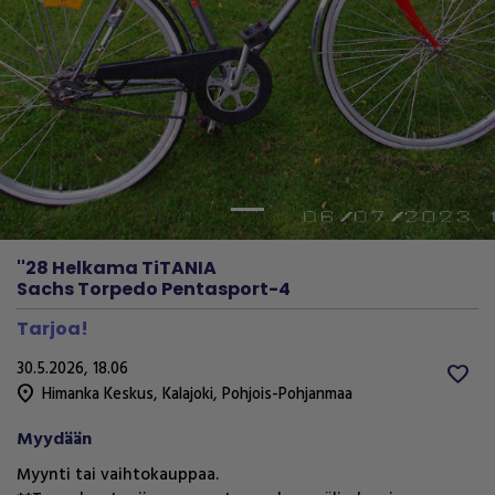
Previous
Next
''28 Helkama TiTANIA
Sachs Torpedo Pentasport-4
Tarjoa!
30.5.2026, 18.06
favorite
location_on
Himanka Keskus
,
Kalajoki
,
Pohjois-Pohjanmaa
Myydään
Myynti tai vaihtokauppaa.