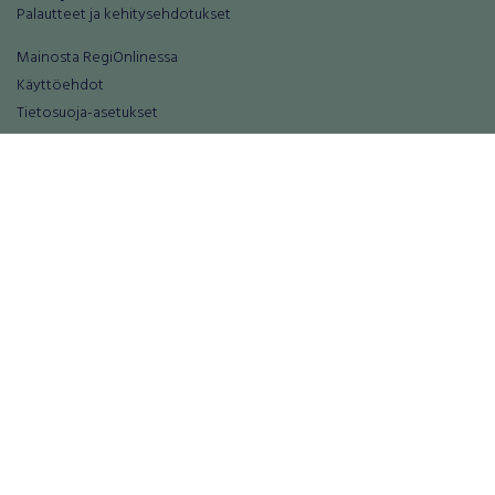
Palautteet ja kehitysehdotukset
Mainosta RegiOnlinessa
Käyttöehdot
Tietosuoja-asetukset
Tietoa Turvamaksu -palvelusta
Ajoneuvot
Asunnot
Autot
Autotallit ja varastot
Matkailuajoneuvot
Loma-asunnot
Moottoripyörät
Maa- ja metsätilat
Moottorikelkat
Toimitilat
Mopot ja mopoautot
Tontit
Mönkijät
Palvelut
Peräkärryt
Elektroniikka
Raskas kalusto
Puhelimet ja puhelintarvikkeet
Veneet
Tabletit ja tablettien tarvikkeet
Vanteet ja renkaat
Tietokoneet, tarvikkeet ja komponent
Varaosat ja tarvikkeet
Viihde-elektroniikka
Palvelut
Palvelut