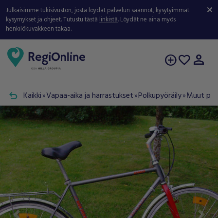
Julkaisimme tukisivuston, josta löydät palvelun säännöt, kysytyimmät
kysymykset ja ohjeet. Tutustu tästä
linkistä
. Löydät ne aina myös
henkilökuvakkeen takaa.
person
add_circle
favorite
undo
Kaikki
Vapaa-aika ja harrastukset
Polkupyöräily
Muut pyö
double_arrow
double_arrow
double_arrow