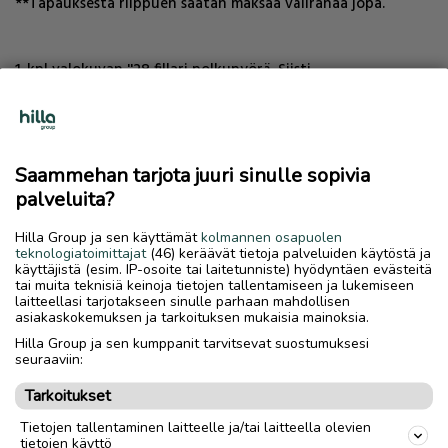
**Tapauksesta riippuen saatan maksaa välirahaa jopa.
1-kpl valokuvan ''28 fillari polkupyörä. Siisti.
''28 Helkama TiTANIA Sachs Torpedo Pentasport-4vaihdetta.
(vaihteiden säätöohjeet jne mukana)
Saammehan tarjota juuri sinulle sopivia
palveluita?
Tapauksesta riippuen ei tarvitse olla 1:1 vaihtoarvo. esim
Hilla Group ja sen käyttämät
kolmannen osapuolen
(risa) kiinalainen mopo skootteri käy päikseen vaihdossa tms.
teknologiatoimittajat
(46) keräävät tietoja palveluiden käytöstä ja
käyttäjistä (esim. IP-osoite tai laitetunniste) hyödyntäen evästeitä
tai muita teknisiä keinoja tietojen tallentamiseen ja lukemiseen
TAVARAVAIHDOT, esim:
laitteellasi tarjotakseen sinulle parhaan mahdollisen
asiakaskokemuksen ja tarkoituksen mukaisia mainoksia.
Vaihdossa käy esim kaikenlaiset RISAT ROMUT (jopa)
Hilla Group ja sen kumppanit tarvitsevat suostumuksesi
paperittomat kiinalaiset mopot jne mopot ja 125cc jne myös
seuraaviin:
lasten ATV't. muutakin saa tarjota vaihdossa. esim MTB ''26
Tarkoitukset
''29 maastopyörä osia-raatoja. tai CycloCross. jne
**Tapauksesta riippuen saatan maksaa välirahaa jopa.
Tietojen tallentaminen laitteelle ja/tai laitteella olevien
tietojen käyttö