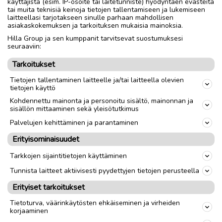
käyttäjistä (esim. IP-osoite tai laitetunniste) hyödyntäen evästeitä
tai muita teknisiä keinoja tietojen tallentamiseen ja lukemiseen
Nouto
Toimitus
laitteellasi tarjotakseen sinulle parhaan mahdollisen
asiakaskokemuksen ja tarkoituksen mukaisia mainoksia.
Tuumakoko
26"
Hilla Group ja sen kumppanit tarvitsevat suostumuksesi
seuraaviin:
Materiaali
Teräs
Tarkoitukset
Sukupuoli
Miehet
Tietojen tallentaminen laitteelle ja/tai laitteella olevien
tietojen käyttö
link
Kohdennettu mainonta ja personoitu sisältö, mainonnan ja
sisällön mittaaminen sekä yleisötutkimus
Palvelujen kehittäminen ja parantaminen
Ilmoittaja:
P
Erityisominaisuudet
Katso ilmoittajan kaikki ilmoitukset
(
1
)
Tarkkojen sijaintitietojen käyttäminen
OTA YHTEYTTÄ ILMOITTAJAAN
Tunnista laitteet aktiivisesti pyydettyjen tietojen perusteella
Erityiset tarkoitukset
Tietoturva, väärinkäytösten ehkäiseminen ja virheiden
korjaaminen