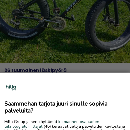
Previous
Next
26 tuumainen läskipyörä
40 €
26.5.2026, 13.30
favorite
location_on
Toholampi Keskus
,
Toholampi
,
Keski-Pohjanmaa
Saammehan tarjota juuri sinulle sopivia
Myydään
palveluita?
Myydään 26 tuumainen läskipyörä
Hilla Group ja sen käyttämät
kolmannen osapuolen
teknologiatoimittajat
(46) keräävät tietoja palveluiden käytöstä ja