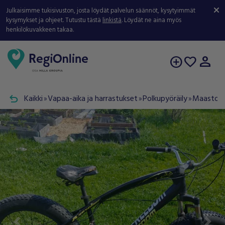
Julkaisimme tukisivuston, josta löydät palvelun säännöt, kysytyimmät
kysymykset ja ohjeet. Tutustu tästä
linkistä
. Löydät ne aina myös
henkilökuvakkeen takaa.
person
add_circle
favorite
undo
Kaikki
Vapaa-aika ja harrastukset
Polkupyöräily
Maastop
double_arrow
double_arrow
double_arrow