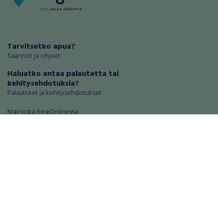
Tarvitsetko apua?
Säännöt ja ohjeet
Haluatko antaa palautetta tai
kehitysehdotuksia?
Palautteet ja kehitysehdotukset
Mainosta RegiOnlinessa
Käyttöehdot
Tietosuoja-asetukset
Tietoa Turvamaksu -palvelusta
Ajoneuvot
Asunnot
Autot
Autotallit ja varastot
Matkailuajoneuvot
Loma-asunnot
Moottoripyörät
Maa- ja metsätilat
Moottorikelkat
Toimitilat