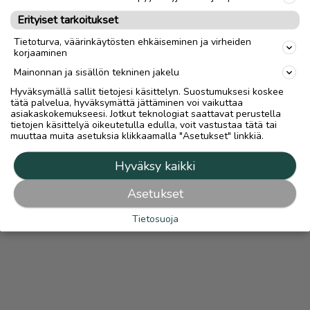
Ilmoittaja:
Rkk
Erityiset tarkoitukset
Katso ilmoittajan kaikki ilmoitukset
(
23
)
Tietoturva, väärinkäytösten ehkäiseminen ja virheiden
korjaaminen
OTA YHTEYTTÄ ILMOITTAJAAN
Mainonnan ja sisällön tekninen jakelu
Hyväksymällä sallit tietojesi käsittelyn. Suostumuksesi koskee
tätä palvelua, hyväksymättä jättäminen voi vaikuttaa
asiakaskokemukseesi. Jotkut teknologiat saattavat perustella
tietojen käsittelyä oikeutetulla edulla, voit vastustaa tätä tai
muuttaa muita asetuksia klikkaamalla "Asetukset" linkkiä.
Hyväksy kaikki
Asetukset
Tietosuoja