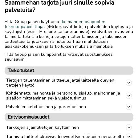
Saammehan tarjota juuri sinulle sopivia
palveluita?
Toimitus lähialueelle
Toimitus
Hilla Group ja sen käyttämät
kolmannen osapuolen
Nouto
teknologiatoimittajat
(46) keräävät tietoja palveluiden käytöstä ja
käyttäjistä (esim. IP-osoite tai laitetunniste) hyödyntäen evästeitä
Vanteet / renkaat
Renkaat
tai muita teknisiä keinoja tietojen tallentamiseen ja lukemiseen
laitteellasi tarjotakseen sinulle parhaan mahdollisen
Tuumakoko
18
"
asiakaskokemuksen ja tarkoituksen mukaisia mainoksia.
Hilla Group ja sen kumppanit tarvitsevat suostumuksesi
Kappalemäärä
2
seuraaviin:
Rengastyyppi
Nastarenkaat
Tarkoitukset
Renkaiden leveys
235
mm
Tietojen tallentaminen laitteelle ja/tai laitteella olevien
tietojen käyttö
Renkaiden profiili
40
Kohdennettu mainonta ja personoitu sisältö, mainonnan ja
sisällön mittaaminen sekä yleisötutkimus
Renkaiden merkki
Nexen
Palvelujen kehittäminen ja parantaminen
Erityisominaisuudet
link
Tarkkojen sijaintitietojen käyttäminen
Tunnista laitteet aktiivisesti pyydettyjen tietojen perusteella