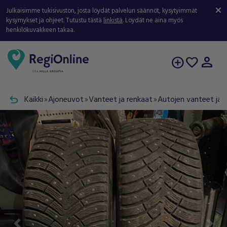
Julkaisimme tukisivuston, josta löydät palvelun säännöt, kysytyimmät
kysymykset ja ohjeet. Tutustu tästä
linkistä
. Löydät ne aina myös
henkilökuvakkeen takaa.
person
add_circle
favorite
undo
Kaikki
Ajoneuvot
Vanteet ja renkaat
Autojen vanteet ja 
double_arrow
double_arrow
double_arrow