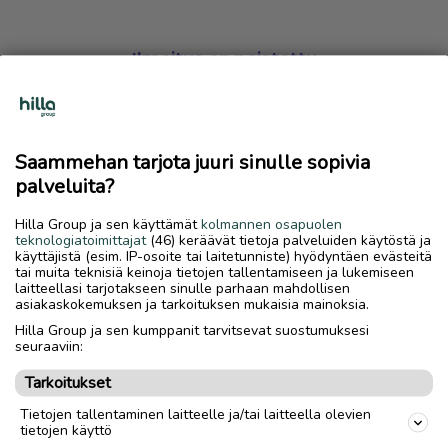
Ilmoitus on poistettu
Harmillista, mutta hakemasi ilmoitus on valitettavasti
poistettu palvelusta.
Saammehan tarjota juuri sinulle sopivia
Siirry etusivulle
palveluita?
Hilla Group ja sen käyttämät
kolmannen osapuolen
teknologiatoimittajat
(46) keräävät tietoja palveluiden käytöstä ja
käyttäjistä (esim. IP-osoite tai laitetunniste) hyödyntäen evästeitä
tai muita teknisiä keinoja tietojen tallentamiseen ja lukemiseen
laitteellasi tarjotakseen sinulle parhaan mahdollisen
asiakaskokemuksen ja tarkoituksen mukaisia mainoksia.
Hilla Group ja sen kumppanit tarvitsevat suostumuksesi
seuraaviin:
Tarkoitukset
Tietojen tallentaminen laitteelle ja/tai laitteella olevien
tietojen käyttö