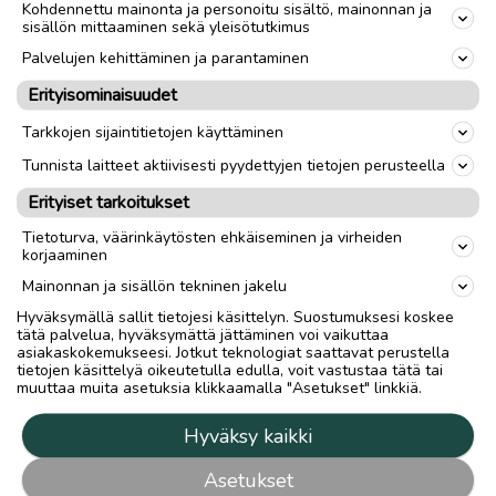
Kohdennettu mainonta ja personoitu sisältö, mainonnan ja
sisällön mittaaminen sekä yleisötutkimus
Palvelujen kehittäminen ja parantaminen
Erityisominaisuudet
Tarkkojen sijaintitietojen käyttäminen
Tunnista laitteet aktiivisesti pyydettyjen tietojen perusteella
Erityiset tarkoitukset
Tietoturva, väärinkäytösten ehkäiseminen ja virheiden
korjaaminen
Mainonnan ja sisällön tekninen jakelu
Hyväksymällä sallit tietojesi käsittelyn. Suostumuksesi koskee
tätä palvelua, hyväksymättä jättäminen voi vaikuttaa
asiakaskokemukseesi. Jotkut teknologiat saattavat perustella
tietojen käsittelyä oikeutetulla edulla, voit vastustaa tätä tai
muuttaa muita asetuksia klikkaamalla "Asetukset" linkkiä.
Hyväksy kaikki
Asetukset