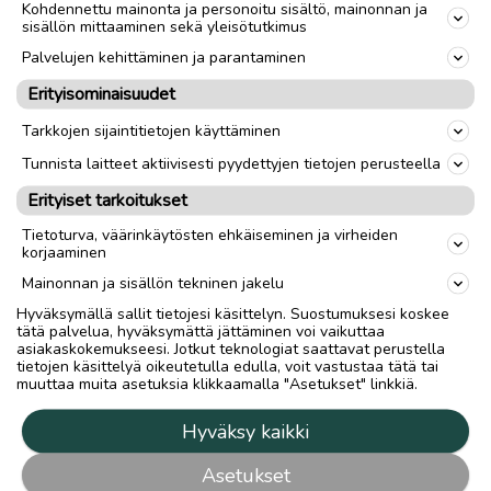
Kohdennettu mainonta ja personoitu sisältö, mainonnan ja
sisällön mittaaminen sekä yleisötutkimus
Palvelujen kehittäminen ja parantaminen
Erityisominaisuudet
Tarkkojen sijaintitietojen käyttäminen
Tunnista laitteet aktiivisesti pyydettyjen tietojen perusteella
Erityiset tarkoitukset
Tietoturva, väärinkäytösten ehkäiseminen ja virheiden
korjaaminen
Mainonnan ja sisällön tekninen jakelu
Hyväksymällä sallit tietojesi käsittelyn. Suostumuksesi koskee
tätä palvelua, hyväksymättä jättäminen voi vaikuttaa
asiakaskokemukseesi. Jotkut teknologiat saattavat perustella
tietojen käsittelyä oikeutetulla edulla, voit vastustaa tätä tai
muuttaa muita asetuksia klikkaamalla "Asetukset" linkkiä.
Hyväksy kaikki
Asetukset