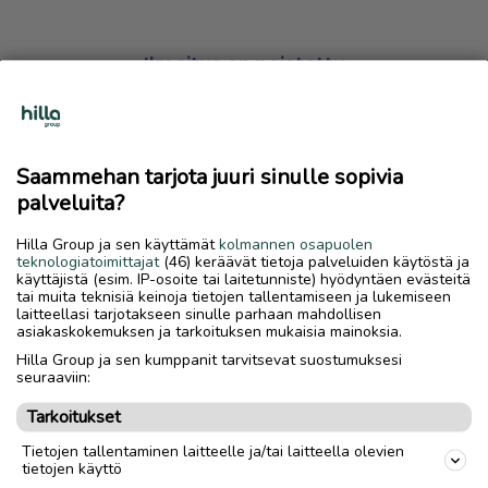
Ilmoitus on poistettu
Harmillista, mutta hakemasi ilmoitus on valitettavasti
poistettu palvelusta.
Saammehan tarjota juuri sinulle sopivia
Siirry etusivulle
palveluita?
Hilla Group ja sen käyttämät
kolmannen osapuolen
teknologiatoimittajat
(46) keräävät tietoja palveluiden käytöstä ja
käyttäjistä (esim. IP-osoite tai laitetunniste) hyödyntäen evästeitä
tai muita teknisiä keinoja tietojen tallentamiseen ja lukemiseen
laitteellasi tarjotakseen sinulle parhaan mahdollisen
asiakaskokemuksen ja tarkoituksen mukaisia mainoksia.
Hilla Group ja sen kumppanit tarvitsevat suostumuksesi
seuraaviin:
Tarkoitukset
Tietojen tallentaminen laitteelle ja/tai laitteella olevien
tietojen käyttö