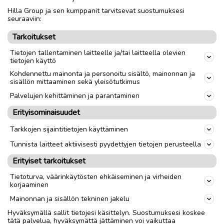
Hilla Group ja sen kumppanit tarvitsevat suostumuksesi
Merkki
2 hallintalaitetta
seuraaviin:
Tarkoitukset
link
Tietojen tallentaminen laitteelle ja/tai laitteella olevien
tietojen käyttö
Ilmoittaja:
samppa sakkeus
Kohdennettu mainonta ja personoitu sisältö, mainonnan ja
sisällön mittaaminen sekä yleisötutkimus
Katso ilmoittajan kaikki ilmoitukset
(
6
)
Palvelujen kehittäminen ja parantaminen
OTA YHTEYTTÄ ILMOITTAJAAN
Erityisominaisuudet
Tarkkojen sijaintitietojen käyttäminen
Tunnista laitteet aktiivisesti pyydettyjen tietojen perusteella
Erityiset tarkoitukset
Tietoturva, väärinkäytösten ehkäiseminen ja virheiden
korjaaminen
Mainonnan ja sisällön tekninen jakelu
Hyväksymällä sallit tietojesi käsittelyn. Suostumuksesi koskee
tätä palvelua, hyväksymättä jättäminen voi vaikuttaa