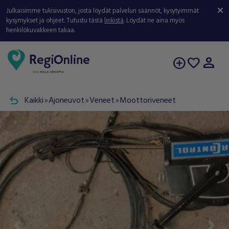
Julkaisimme tukisivuston, josta löydät palvelun säännöt, kysytyimmät
kysymykset ja ohjeet. Tutustu tästä
linkistä
. Löydät ne aina myös
henkilökuvakkeen takaa.
person
add_circle
favorite
undo
Kaikki
Ajoneuvot
Veneet
Moottoriveneet
double_arrow
double_arrow
double_arrow