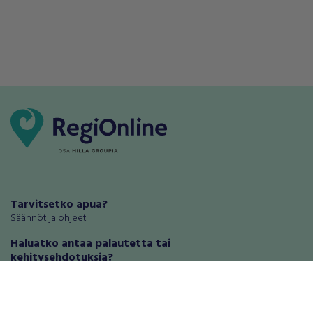
Tarvitsetko apua?
Säännöt ja ohjeet
Haluatko antaa palautetta tai
kehitysehdotuksia?
Palautteet ja kehitysehdotukset
Mainosta RegiOnlinessa