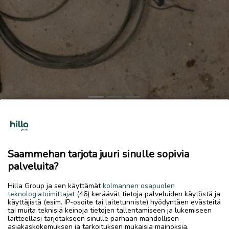
Previous
Next
2 hallintalaitetta
Tarjoa!
Saammehan tarjota juuri sinulle sopivia
23.7.2026, 18.11
favorite
palveluita?
location_on
Rytimäki
,
Kokkola
,
Keski-Pohjanmaa
Hilla Group ja sen käyttämät
kolmannen osapuolen
Myydään
teknologiatoimittajat
(46) keräävät tietoja palveluiden käytöstä ja
käyttäjistä (esim. IP-osoite tai laitetunniste) hyödyntäen evästeitä
2 eri hallintalaitetta
tai muita teknisiä keinoja tietojen tallentamiseen ja lukemiseen
laitteellasi tarjotakseen sinulle parhaan mahdollisen
asiakaskokemuksen ja tarkoituksen mukaisia mainoksia.