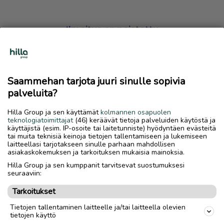
Ilmoitus on poistettu
Harmillista, mutta hakemasi ilmoitus on valitettavasti
poistettu palvelusta.
Saammehan tarjota juuri sinulle sopivia
Siirry etusivulle
palveluita?
Hilla Group ja sen käyttämät
kolmannen osapuolen
teknologiatoimittajat
(46) keräävät tietoja palveluiden käytöstä ja
käyttäjistä (esim. IP-osoite tai laitetunniste) hyödyntäen evästeitä
tai muita teknisiä keinoja tietojen tallentamiseen ja lukemiseen
laitteellasi tarjotakseen sinulle parhaan mahdollisen
asiakaskokemuksen ja tarkoituksen mukaisia mainoksia.
Hilla Group ja sen kumppanit tarvitsevat suostumuksesi
seuraaviin:
Tarkoitukset
Tietojen tallentaminen laitteelle ja/tai laitteella olevien
tietojen käyttö