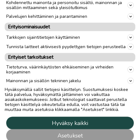
Kohdennettu mainonta ja personoitu sisältö, mainonnan ja
sisällön mittaaminen sekä yleisötutkimus
Palvelujen kehittäminen ja parantaminen
Erityisominaisuudet
Tarkkojen sijaintitietojen käyttäminen
Tunnista laitteet aktiivisesti pyydettyjen tietojen perusteella
Erityiset tarkoitukset
Tietoturva, väärinkäytösten ehkäiseminen ja virheiden
korjaaminen
Mainonnan ja sisällön tekninen jakelu
Hyväksymällä sallit tietojesi käsittelyn. Suostumuksesi koskee
tätä palvelua, hyväksymättä jättäminen voi vaikuttaa
asiakaskokemukseesi. Jotkut teknologiat saattavat perustella
tietojen käsittelyä oikeutetulla edulla, voit vastustaa tätä tai
muuttaa muita asetuksia klikkaamalla "Asetukset" linkkiä.
Hyväksy kaikki
Asetukset