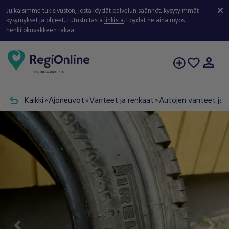
Julkaisimme tukisivuston, josta löydät palvelun säännöt, kysytyimmät
kysymykset ja ohjeet. Tutustu tästä
linkistä
. Löydät ne aina myös
henkilökuvakkeen takaa.
person
add_circle
favorite
undo
Kaikki
Ajoneuvot
Vanteet ja renkaat
Autojen vanteet ja 
double_arrow
double_arrow
double_arrow