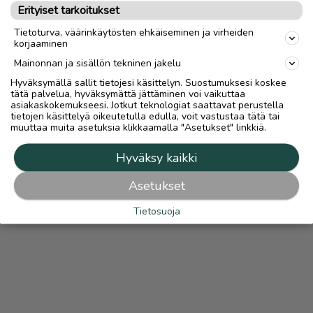
Katso ilmoittajan kaikki ilmoitukset
(
1
)
Erityiset tarkoitukset
Tietoturva, väärinkäytösten ehkäiseminen ja virheiden
OTA YHTEYTTÄ ILMOITTAJAAN
korjaaminen
Mainonnan ja sisällön tekninen jakelu
Hyväksymällä sallit tietojesi käsittelyn. Suostumuksesi koskee
tätä palvelua, hyväksymättä jättäminen voi vaikuttaa
asiakaskokemukseesi. Jotkut teknologiat saattavat perustella
tietojen käsittelyä oikeutetulla edulla, voit vastustaa tätä tai
muuttaa muita asetuksia klikkaamalla "Asetukset" linkkiä.
Hyväksy kaikki
Asetukset
Tietosuoja