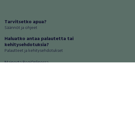
Tarvitsetko apua?
Säännöt ja ohjeet
Haluatko antaa palautetta tai
kehitysehdotuksia?
Palautteet ja kehitysehdotukset
Mainosta RegiOnlinessa
Käyttöehdot
Tietosuoja-asetukset
Tietoa Turvamaksu -palvelusta
Ajoneuvot
Asunnot
Autot
Autotallit ja varastot
Matkailuajoneuvot
Loma-asunnot
Moottoripyörät
Maa- ja metsätilat
Moottorikelkat
Toimitilat
Mopot ja mopoautot
Tontit