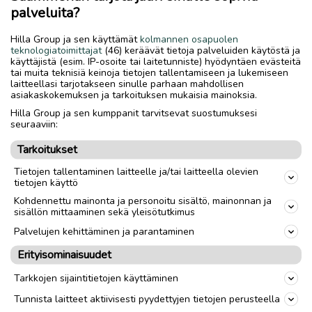
palveluita?
Nouto
Toimitus
Hilla Group ja sen käyttämät
kolmannen osapuolen
teknologiatoimittajat
(46) keräävät tietoja palveluiden käytöstä ja
Vanteet / renkaat
Renkaat
käyttäjistä (esim. IP-osoite tai laitetunniste) hyödyntäen evästeitä
tai muita teknisiä keinoja tietojen tallentamiseen ja lukemiseen
Tuumakoko
15
"
laitteellasi tarjotakseen sinulle parhaan mahdollisen
asiakaskokemuksen ja tarkoituksen mukaisia mainoksia.
Kappalemäärä
1
Hilla Group ja sen kumppanit tarvitsevat suostumuksesi
seuraaviin:
Rengastyyppi
Kesärenkaat
Tarkoitukset
Renkaiden leveys
195
mm
Tietojen tallentaminen laitteelle ja/tai laitteella olevien
tietojen käyttö
Renkaiden profiili
70
Kohdennettu mainonta ja personoitu sisältö, mainonnan ja
Renkaiden merkki
sisällön mittaaminen sekä yleisötutkimus
Pirelli citynet plus
Palvelujen kehittäminen ja parantaminen
Erityisominaisuudet
link
Tarkkojen sijaintitietojen käyttäminen
Ilmoittaja:
Mika
Tunnista laitteet aktiivisesti pyydettyjen tietojen perusteella