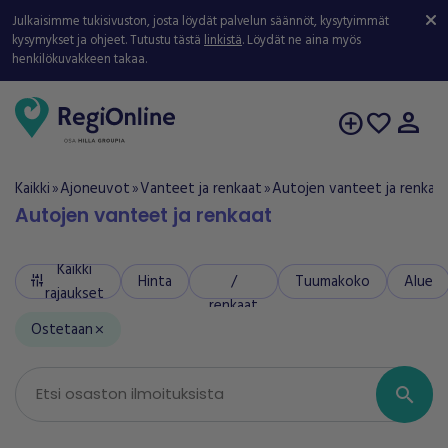
Julkaisimme tukisivuston, josta löydät palvelun säännöt, kysytyimmät
kysymykset ja ohjeet. Tutustu tästä
linkistä
. Löydät ne aina myös
henkilökuvakkeen takaa.
person
add_circle
favorite
Kaikki
Ajoneuvot
Vanteet ja renkaat
Autojen vanteet ja renkaa
double_arrow
double_arrow
double_arrow
Autojen vanteet ja renkaat
Vanteet
Kaikki
Hinta
/
Tuumakoko
Alue
tune
rajaukset
renkaat
Ostetaan
close
search