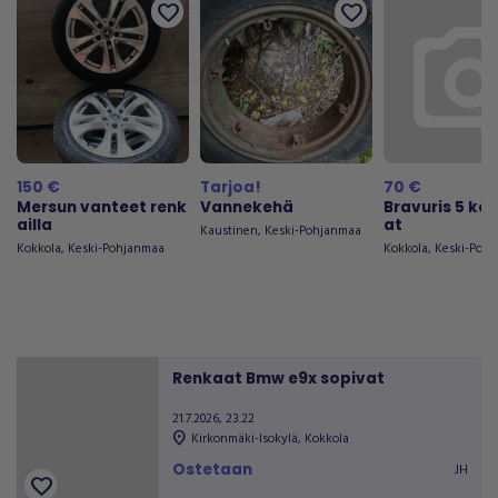
favorite
favorite
150 €
Tarjoa!
70 €
Mersun vanteet renk
Vannekehä
Bravuris 5 ke
ailla
at
Kaustinen
,
Keski-Pohjanmaa
Kokkola
,
Keski-Pohjanmaa
Kokkola
,
Keski-Poh
Renkaat Bmw e9x sopivat
21.7.2026, 23.22
location_on
Kirkonmäki-Isokylä
,
Kokkola
Ostetaan
JH
favorite