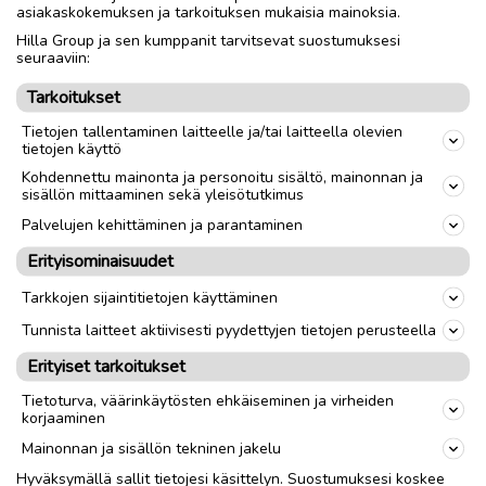
asiakaskokemuksen ja tarkoituksen mukaisia mainoksia.
13 kesärenkaat 175 tai 165 leveät. 4-
kpl.
Hilla Group ja sen kumppanit tarvitsevat suostumuksesi
1.7.2026, 17.33
seuraaviin:
location_on
Himanka Keskus
,
Kalajoki
Tarkoitukset
Ostetaan
markus ojatalo
favorite
Tietojen tallentaminen laitteelle ja/tai laitteella olevien
tietojen käyttö
Hakusessa: AUTON ns "Donitsi"
Kohdennettu mainonta ja personoitu sisältö, mainonnan ja
vararenkaita T105.
sisällön mittaaminen sekä yleisötutkimus
1.7.2026, 16.59
Palvelujen kehittäminen ja parantaminen
location_on
Himanka Keskus
,
Kalajoki
Ostetaan
markus ojatalo
Erityisominaisuudet
favorite
Tarkkojen sijaintitietojen käyttäminen
Kesärenkaat
Tunnista laitteet aktiivisesti pyydettyjen tietojen perusteella
Erityiset tarkoitukset
1.7.2026, 13.50
location_on
Kokkola Keskus
,
Kokkola
Tietoturva, väärinkäytösten ehkäiseminen ja virheiden
Ostetaan
Mt
korjaaminen
favorite
Mainonnan ja sisällön tekninen jakelu
Saab 96 kesärenkaat
Hyväksymällä sallit tietojesi käsittelyn. Suostumuksesi koskee