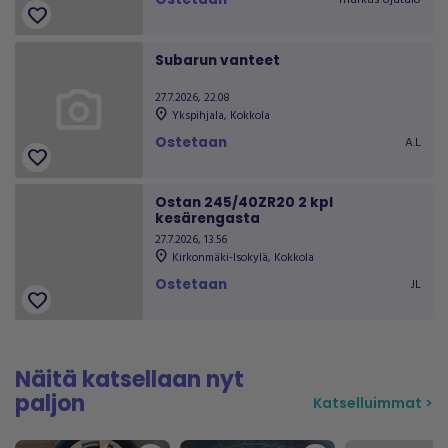
markus ojatalo
favorite
Subarun vanteet
27.7.2026, 22.08
location_on
Ykspihjala
,
Kokkola
Ostetaan
A.L
favorite
Ostan 245/40ZR20 2 kpl
kesärengasta
27.7.2026, 13.56
location_on
Kirkonmäki-Isokylä
,
Kokkola
Ostetaan
JL
favorite
Näitä katsellaan nyt
paljon
Katselluimmat
>