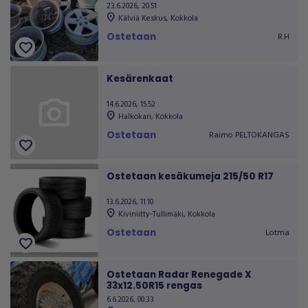
23.6.2026, 20.51
location_on
Kälviä Keskus
,
Kokkola
Ostetaan
R.H
favorite
Kesärenkaat
14.6.2026, 15.52
location_on
Halkokari
,
Kokkola
Ostetaan
Raimo PELTOKANGAS
favorite
Ostetaan kesäkumeja 215/50 R17
13.6.2026, 11.10
location_on
Kiviniitty-Tullimäki
,
Kokkola
Ostetaan
Lotma
favorite
Ostetaan Radar Renegade X
33x12.50R15 rengas
6.6.2026, 00.33