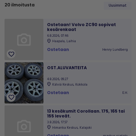
20
ilmoitusta
Uusimmat
Ostetaan! Volvo ZC90 sopivat
kesärenkaat
6.8.2026, 07.46
location_on
Haapala
,
Laihia
Ostetaan
Henry Lundberg
favorite
OST.ALUVANTEITA
4.8.2026, 09.27
location_on
Kälviä Keskus
,
Kokkola
Ostetaan
E.H.
favorite
13 kesäkumit Corollaan. 175, 165 tai
155 leveät.
3.8.2026, 17.57
location_on
Himanka Keskus
,
Kalajoki
Ostetaan