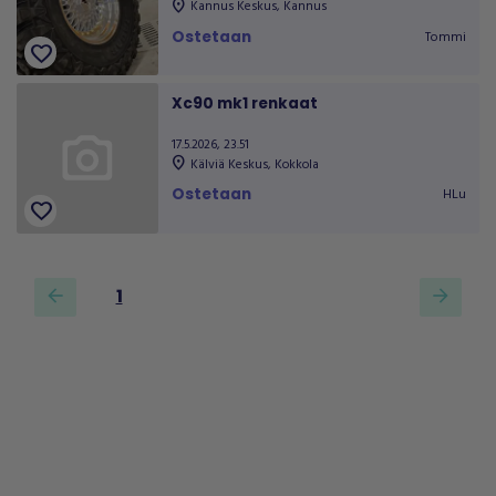
location_on
Kannus Keskus
,
Kannus
Ostetaan
Tommi
favorite
Xc90 mk1 renkaat
17.5.2026, 23.51
location_on
Kälviä Keskus
,
Kokkola
Ostetaan
HLu
favorite
1
arrow_back
arrow_forward