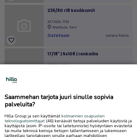
235/60 r18 kesäkumit
20.7.2026, 17.03
location_on
Markkula
,
Sievi
Ostetaan
Juhana Palola
favorite
17/18" | 5x108 | renkailla
17.7.2026, 21.52
location_on
Vitsari
,
Kokkola
Ostetaan
Henri
favorite
Saammehan tarjota juuri sinulle sopivia
Alumiinivanteet
palveluita?
7.7.2026, 19.06
location_on
Kokkola Keskus
,
Kokkola
Hilla Group ja sen käyttämät
kolmannen osapuolen
teknologiatoimittajat
(46) keräävät tietoja palveluiden käytöstä ja
Ostetaan
ALFFI
käyttäjistä (esim. IP-osoite tai laitetunniste) hyödyntäen evästeitä
favorite
tai muita teknisiä keinoja tietojen tallentamiseen ja lukemiseen
laitteellasi tarjotakseen sinulle parhaan mahdollisen