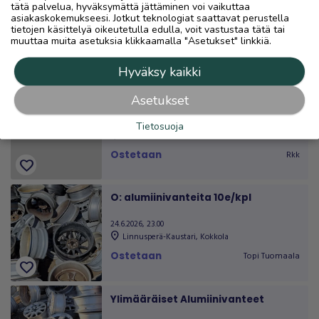
tätä palvelua, hyväksymättä jättäminen voi vaikuttaa
asiakaskokemukseesi. Jotkut teknologiat saattavat perustella
28.6.2026, 15.26
tietojen käsittelyä oikeutetulla edulla, voit vastustaa tätä tai
location_on
Sievi Keskus
,
Sievi
muuttaa muita asetuksia klikkaamalla "Asetukset" linkkiä.
Ostetaan
Ere
favorite
Hyväksy kaikki
Alumiinivanteita 10€kpl
Asetukset
25.6.2026, 11.44
Tietosuoja
location_on
Kokkola Keskus
,
Kokkola
Ostetaan
Rkk
favorite
O: alumiinivanteita 10e/kpl
24.6.2026, 23.00
location_on
Linnusperä-Kaustari
,
Kokkola
Ostetaan
Topi Tuomaala
favorite
Ylimääräiset Alumiinivanteet