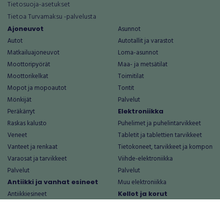
Tietosuoja-asetukset
Tietoa Turvamaksu -palvelusta
Ajoneuvot
Asunnot
Autot
Autotallit ja varastot
Matkailuajoneuvot
Loma-asunnot
Moottoripyörät
Maa- ja metsätilat
Moottorikelkat
Toimitilat
Mopot ja mopoautot
Tontit
Mönkijät
Palvelut
Peräkärryt
Elektroniikka
Raskas kalusto
Puhelimet ja puhelintarvikkeet
Veneet
Tabletit ja tablettien tarvikkeet
Vanteet ja renkaat
Tietokoneet, tarvikkeet ja komponent
Varaosat ja tarvikkeet
Viihde-elektroniikka
Palvelut
Palvelut
Antiikki ja vanhat esineet
Muu elektroniikka
Antiikkiesineet
Kellot ja korut
Antiikkihuonekalut
Hopeakorut
Vanhat esineet
Timantti-, kulta- ja platinakorut