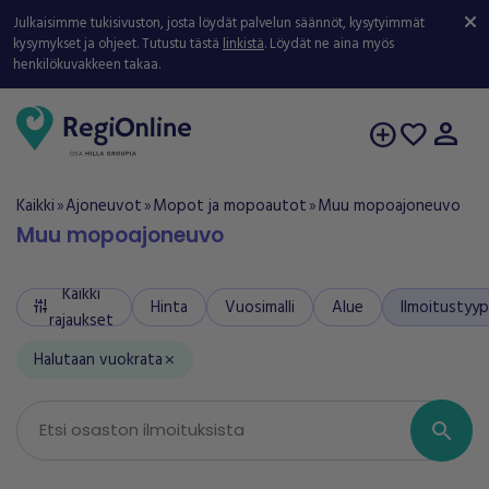
Julkaisimme tukisivuston, josta löydät palvelun säännöt, kysytyimmät
kysymykset ja ohjeet. Tutustu tästä
linkistä
. Löydät ne aina myös
henkilökuvakkeen takaa.
person
add_circle
favorite
Kaikki
Ajoneuvot
Mopot ja mopoautot
Muu mopoajoneuvo
double_arrow
double_arrow
double_arrow
Muu mopoajoneuvo
Kaikki
Hinta
Vuosimalli
Alue
Ilmoitustyyp
tune
rajaukset
Halutaan vuokrata
close
search