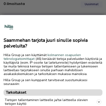
0
ilmoitusta
Uusimmat
Saammehan tarjota juuri sinulle sopivia
palveluita?
Emme löytäneet hakuasi vastaavia ilmoituksia
Hilla Group ja sen käyttämät
kolmannen osapuolen
teknologiatoimittajat
(46) keräävät tietoja palveluiden käytöstä ja
käyttäjistä (esim. IP-osoite tai laitetunniste) hyödyntäen evästeitä
tai muita teknisiä keinoja tietojen tallentamiseen ja lukemiseen
laitteellasi tarjotakseen sinulle parhaan mahdollisen
asiakaskokemuksen ja tarkoituksen mukaisia mainoksia.
Hilla Group ja sen kumppanit tarvitsevat suostumuksesi
seuraaviin:
Tarkoitukset
Tietojen tallentaminen laitteelle ja/tai laitteella olevien
tietojen käyttö