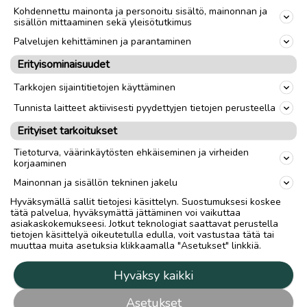
Kohdennettu mainonta ja personoitu sisältö, mainonnan ja
sisällön mittaaminen sekä yleisötutkimus
Palvelujen kehittäminen ja parantaminen
Erityisominaisuudet
Tarkkojen sijaintitietojen käyttäminen
Tunnista laitteet aktiivisesti pyydettyjen tietojen perusteella
Erityiset tarkoitukset
Tietoturva, väärinkäytösten ehkäiseminen ja virheiden
korjaaminen
Mainonnan ja sisällön tekninen jakelu
Hyväksymällä sallit tietojesi käsittelyn. Suostumuksesi koskee
tätä palvelua, hyväksymättä jättäminen voi vaikuttaa
asiakaskokemukseesi. Jotkut teknologiat saattavat perustella
tietojen käsittelyä oikeutetulla edulla, voit vastustaa tätä tai
muuttaa muita asetuksia klikkaamalla "Asetukset" linkkiä.
Hyväksy kaikki
Asetukset