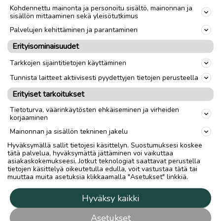
Kohdennettu mainonta ja personoitu sisältö, mainonnan ja
sisällön mittaaminen sekä yleisötutkimus
Palvelujen kehittäminen ja parantaminen
Erityisominaisuudet
Tarkkojen sijaintitietojen käyttäminen
Tunnista laitteet aktiivisesti pyydettyjen tietojen perusteella
Erityiset tarkoitukset
Tietoturva, väärinkäytösten ehkäiseminen ja virheiden
korjaaminen
Mainonnan ja sisällön tekninen jakelu
Hyväksymällä sallit tietojesi käsittelyn. Suostumuksesi koskee
tätä palvelua, hyväksymättä jättäminen voi vaikuttaa
asiakaskokemukseesi. Jotkut teknologiat saattavat perustella
tietojen käsittelyä oikeutetulla edulla, voit vastustaa tätä tai
muuttaa muita asetuksia klikkaamalla "Asetukset" linkkiä.
Hyväksy kaikki
Asetukset