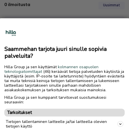
0
ilmoitusta
Uusimmat
Saammehan tarjota juuri sinulle sopivia
palveluita?
Emme löytäneet hakuasi vastaavia ilmoituksia
Hilla Group ja sen käyttämät
kolmannen osapuolen
teknologiatoimittajat
(46) keräävät tietoja palveluiden käytöstä ja
käyttäjistä (esim. IP-osoite tai laitetunniste) hyödyntäen evästeitä
tai muita teknisiä keinoja tietojen tallentamiseen ja lukemiseen
laitteellasi tarjotakseen sinulle parhaan mahdollisen
asiakaskokemuksen ja tarkoituksen mukaisia mainoksia.
Hilla Group ja sen kumppanit tarvitsevat suostumuksesi
seuraaviin:
Tarkoitukset
Tietojen tallentaminen laitteelle ja/tai laitteella olevien
tietojen käyttö