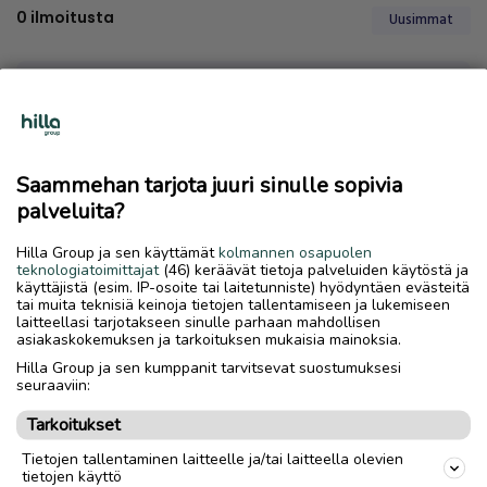
0
ilmoitusta
Uusimmat
Saammehan tarjota juuri sinulle sopivia
palveluita?
Emme löytäneet hakuasi vastaavia ilmoituksia
Hilla Group ja sen käyttämät
kolmannen osapuolen
teknologiatoimittajat
(46) keräävät tietoja palveluiden käytöstä ja
käyttäjistä (esim. IP-osoite tai laitetunniste) hyödyntäen evästeitä
tai muita teknisiä keinoja tietojen tallentamiseen ja lukemiseen
laitteellasi tarjotakseen sinulle parhaan mahdollisen
asiakaskokemuksen ja tarkoituksen mukaisia mainoksia.
Hilla Group ja sen kumppanit tarvitsevat suostumuksesi
seuraaviin:
Tarkoitukset
Tietojen tallentaminen laitteelle ja/tai laitteella olevien
tietojen käyttö