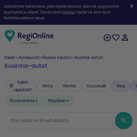
Julkaisimme tukisivuston, josta löydät palvelun säännöt, kysytyimmät
kysymykset ja ohjeet. Tutustu tästä
linkistä
. Löydät ne aina myös
henkilökuvakkeen takaa.
person
add_circle
favorite
Kaikki
Ajoneuvot
Raskas kalusto
Kuorma-autot
double_arrow
double_arrow
double_arrow
Kuorma-autot
Kaikki
Hinta
Merkki
Vuosimalli
Alue
tune
rajaukset
Ahvenanmaa
Myydään
close
close
search