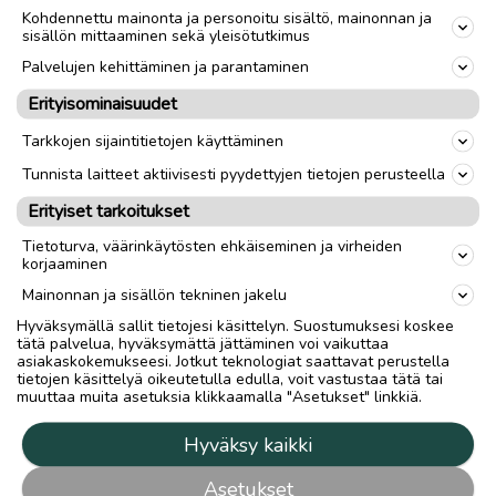
Kohdennettu mainonta ja personoitu sisältö, mainonnan ja
sisällön mittaaminen sekä yleisötutkimus
Palvelujen kehittäminen ja parantaminen
Erityisominaisuudet
Tarkkojen sijaintitietojen käyttäminen
Tunnista laitteet aktiivisesti pyydettyjen tietojen perusteella
Erityiset tarkoitukset
Tietoturva, väärinkäytösten ehkäiseminen ja virheiden
korjaaminen
Mainonnan ja sisällön tekninen jakelu
Hyväksymällä sallit tietojesi käsittelyn. Suostumuksesi koskee
tätä palvelua, hyväksymättä jättäminen voi vaikuttaa
asiakaskokemukseesi. Jotkut teknologiat saattavat perustella
tietojen käsittelyä oikeutetulla edulla, voit vastustaa tätä tai
muuttaa muita asetuksia klikkaamalla "Asetukset" linkkiä.
Hyväksy kaikki
Asetukset