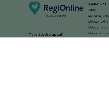
Ajoneuvot
Autot
Matkailuajone
Moottoripyörä
Moottorikelkat
Mopot ja mop
Tarvitsetko apua?
Säännöt ja ohjeet
Mönkijät
Peräkärryt
Haluatko antaa palautetta tai
Raskas kalusto
kehitysehdotuksia?
Veneet
Palautteet ja kehitysehdotukset
Vanteet ja renk
Mainosta RegiOnlinessa
Varaosat ja tar
Käyttöehdot
Palvelut
Tietosuoja-asetukset
Antiikki ja
Tietoa Turvamaksu -palvelusta
Antiikkiesineet
Antiikkihuonek
Vanhat esineet
Vanhat huonek