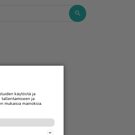
search
eluiden käytöstä ja
n tallentamiseen ja
en mukaisia mainoksia.