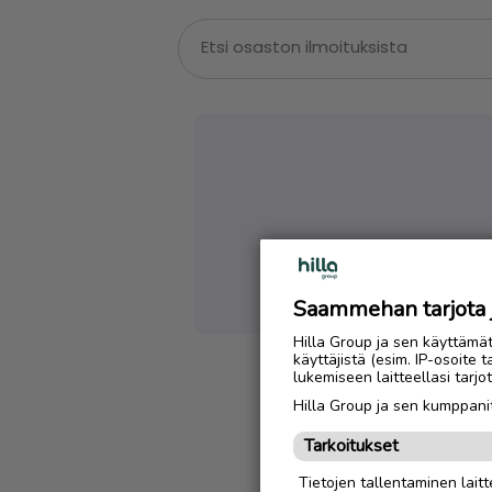
Emme löytäneet
Saammehan tarjota ju
Hilla Group ja sen käyttämä
käyttäjistä (esim. IP-osoite 
lukemiseen laitteellasi tar
Hilla Group ja sen kumppanit
Tarkoitukset
Tietojen tallentaminen laitte