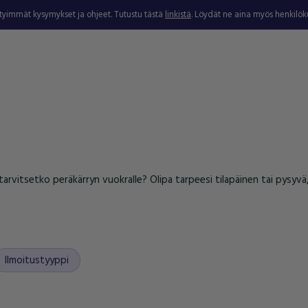
ytyimmät kysymykset ja ohjeet. Tutustu tästä
linkistä
. Löydät ne aina myös henkilö
i tarvitsetko peräkärryn vuokralle? Olipa tarpeesi tilapäinen tai pysyv
Ilmoitustyyppi