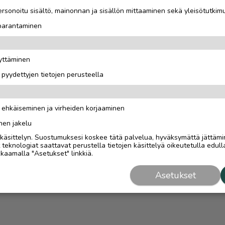
rsonoitu sisältö, mainonnan ja sisällön mittaaminen sekä yleisötutkim
 parantaminen
äyttäminen
i pyydettyjen tietojen perusteella
n ehkäiseminen ja virheiden korjaaminen
nen jakelu
i käsittelyn. Suostumuksesi koskee tätä palvelua, hyväksymättä jättämi
eknologiat saattavat perustella tietojen käsittelyä oikeutetulla edulla
kaamalla "Asetukset" linkkiä.
Asetukset