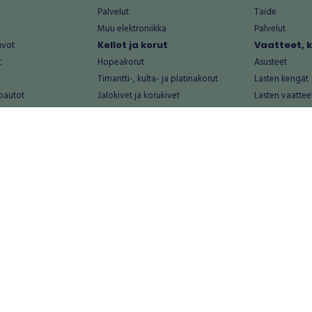
Palvelut
Taide
Muu elektroniikka
Palvelut
uvot
Kellot ja korut
Vaatteet, 
t
Hopeakorut
Asusteet
Timantti-, kulta- ja platinakorut
Lasten kengät
oautot
Jalokivet ja korukivet
Lasten vaattee
Kellot
Laukut
Muut kellot ja korut
Miesten kengä
Palvelut
Miesten vaatte
Koti ja asuminen
Naisten kengä
aat
Huonekalut ja säilytys
Naisten vaatte
vikkeet
Keittiötarvikkeet ja astiat
Nuorten kengä
Kodinkoneet ja tarvikkeet
Nuorten vaatt
 vanhat esineet
Kotitoimisto
Palvelut
Kylpyhuone ja sauna
Vapaa-aika
alut
Lasten tarvikkeet ja lelut
Airsoft
Luonnonvaraiset tuotteet
Askartelu ja kä
alut
Piha ja puutarha
Eläintarvikkeet