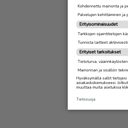
Kohdennettu mainonta ja pe
Palvelujen kehittäminen ja
Erityisominaisuudet
Tarkkojen sijaintitietojen k
Tunnista laitteet aktiivisest
Erityiset tarkoitukset
Tietoturva, väärinkäytöste
Mainonnan ja sisällön tekni
Hyväksymällä sallit tietojes
asiakaskokemukseesi. Jotkut t
muuttaa muita asetuksia klik
Tietosuoja