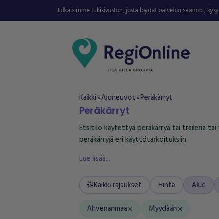
Julkaisimme tukisivuston, josta löydät palvelun säännöt, kys
Kaikki
Ajoneuvot
Peräkärryt
double_arrow
double_arrow
Peräkärryt
Etsitkö käytettyä peräkärryä tai traileria ta
peräkärryjä eri käyttötarkoituksiin.
Lue lisää...
Kaikki rajaukset
Hinta
Alue
tune
Ahvenanmaa
Myydään
close
close