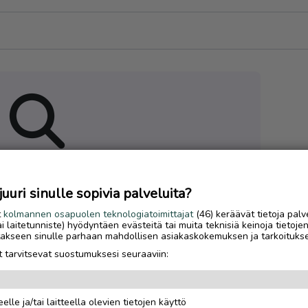
 hakuasi vastaavia ilmoituksia
uri sinulle sopivia palveluita?
t
kolmannen osapuolen teknologiatoimittajat
(46) keräävät tietoja palv
tai laitetunniste) hyödyntäen evästeitä tai muita teknisiä keinoja tietoje
jotakseen sinulle parhaan mahdollisen asiakaskokemuksen ja tarkoituks
 tarvitsevat suostumuksesi seuraaviin:
elle ja/tai laitteella olevien tietojen käyttö