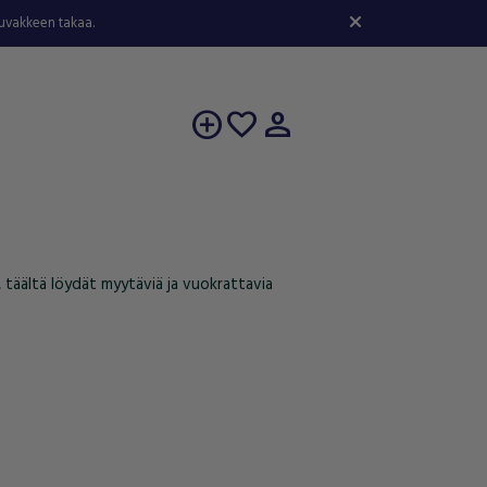
kuvakkeen takaa.
person
add_circle
favorite
ä, täältä löydät myytäviä ja vuokrattavia