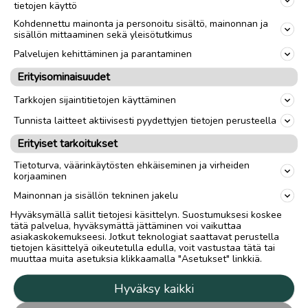
tietojen käyttö
Kohdennettu mainonta ja personoitu sisältö, mainonnan ja
sisällön mittaaminen sekä yleisötutkimus
Palvelujen kehittäminen ja parantaminen
Erityisominaisuudet
Tarkkojen sijaintitietojen käyttäminen
Tunnista laitteet aktiivisesti pyydettyjen tietojen perusteella
Erityiset tarkoitukset
Tietoturva, väärinkäytösten ehkäiseminen ja virheiden
korjaaminen
Mainonnan ja sisällön tekninen jakelu
Hyväksymällä sallit tietojesi käsittelyn. Suostumuksesi koskee
tätä palvelua, hyväksymättä jättäminen voi vaikuttaa
asiakaskokemukseesi. Jotkut teknologiat saattavat perustella
tietojen käsittelyä oikeutetulla edulla, voit vastustaa tätä tai
muuttaa muita asetuksia klikkaamalla "Asetukset" linkkiä.
Hyväksy kaikki