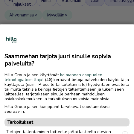
Hinta
Vuosimalli
Alue
Ilmoitustyyp
tune
rajaukset
Ahvenanmaa
Myydään
close
close
search
Saammehan tarjota juuri sinulle sopivia
0
ilmoitusta
Uusimmat
palveluita?
Hilla Group ja sen käyttämät
kolmannen osapuolen
teknologiatoimittajat
(46) keräävät tietoja palveluiden käytöstä ja
käyttäjistä (esim. IP-osoite tai laitetunniste) hyödyntäen evästeitä
tai muita teknisiä keinoja tietojen tallentamiseen ja lukemiseen
laitteellasi tarjotakseen sinulle parhaan mahdollisen
asiakaskokemuksen ja tarkoituksen mukaisia mainoksia.
Hilla Group ja sen kumppanit tarvitsevat suostumuksesi
seuraaviin:
Emme löytäneet hakuasi vastaavia ilmoituksia
Tarkoitukset
Tietojen tallentaminen laitteelle ja/tai laitteella olevien