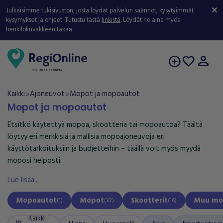
Julkaisimme tukisivuston, josta löydät palvelun säännöt, kysytyimmät
kysymykset ja ohjeet. Tutustu tästä
linkistä
. Löydät ne aina myös
henkilökuvakkeen takaa.
person
add_circle
favorite
Kaikki
Ajoneuvot
Mopot ja mopoautot
double_arrow
double_arrow
Mopot ja mopoautot
Etsitkö käytettyä mopoa, skootteria tai mopoautoa? Täältä
löytyy eri merkkisiä ja mallisia mopoajoneuvoja eri
käyttötarkoituksiin ja budjetteihin – täällä voit myös myydä
moposi helposti.
Lue lisää...
Mopoautot
Mopot
Skootterit
Muu mo
(
1
)
(
32
)
(
16
)
Kaikki