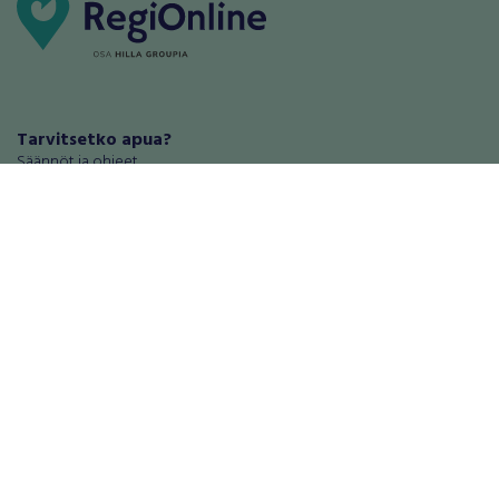
Tarvitsetko apua?
Säännöt ja ohjeet
Haluatko antaa palautetta tai
kehitysehdotuksia?
Palautteet ja kehitysehdotukset
Mainosta RegiOnlinessa
Käyttöehdot
Tietosuoja-asetukset
Tietoa Turvamaksu -palvelusta
Ajoneuvot
Asunnot
Autot
Autotallit ja varastot
Matkailuajoneuvot
Loma-asunnot
Moottoripyörät
Maa- ja metsätilat