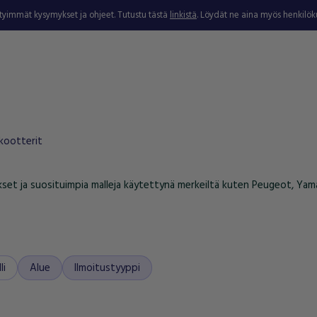
ytyimmät kysymykset ja ohjeet. Tutustu tästä
linkistä
. Löydät ne aina myös henkilö
kootterit
set ja suosituimpia malleja käytettynä merkeiltä kuten Peugeot, Yama
li
Alue
Ilmoitustyyppi