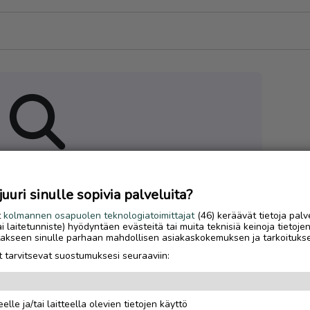
 hakuasi vastaavia ilmoituksia
uri sinulle sopivia palveluita?
t
kolmannen osapuolen teknologiatoimittajat
(46) keräävät tietoja palv
tai laitetunniste) hyödyntäen evästeitä tai muita teknisiä keinoja tietoje
jotakseen sinulle parhaan mahdollisen asiakaskokemuksen ja tarkoituks
 tarvitsevat suostumuksesi seuraaviin:
elle ja/tai laitteella olevien tietojen käyttö