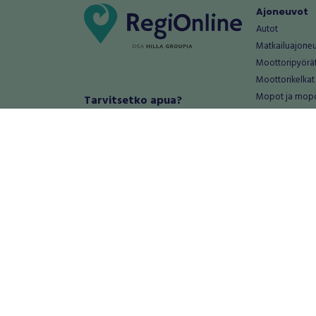
Ajoneuvot
Autot
Matkailuajone
Moottoripyörä
Moottorikelkat
Mopot ja mop
Tarvitsetko apua?
Säännöt ja ohjeet
Mönkijät
Peräkärryt
Haluatko antaa palautetta tai
Raskas kalusto
kehitysehdotuksia?
Veneet
Palautteet ja kehitysehdotukset
Vanteet ja renk
Mainosta RegiOnlinessa
Varaosat ja tar
Käyttöehdot
Palvelut
Tietosuoja-asetukset
Antiikki ja
Tietoa Turvamaksu -palvelusta
Antiikkiesineet
Antiikkihuonek
Vanhat esineet
Vanhat huonek