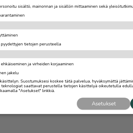
rsonoitu sisältö, mainonnan ja sisällön mittaaminen sekä yleisötutkim
 parantaminen
äyttäminen
i pyydettyjen tietojen perusteella
n ehkäiseminen ja virheiden korjaaminen
nen jakelu
i käsittelyn. Suostumuksesi koskee tätä palvelua, hyväksymättä jättämi
eknologiat saattavat perustella tietojen käsittelyä oikeutetulla edulla
kaamalla "Asetukset" linkkiä.
Asetukset