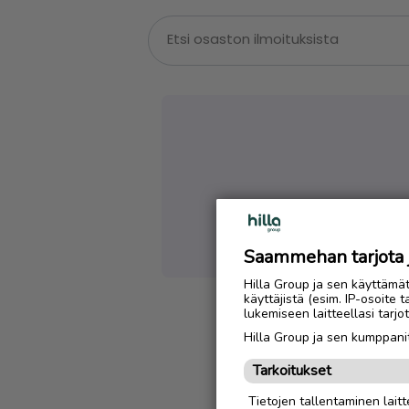
Emme löytäneet
Saammehan tarjota ju
Hilla Group ja sen käyttämä
käyttäjistä (esim. IP-osoite 
lukemiseen laitteellasi tar
Hilla Group ja sen kumppanit
Tarkoitukset
Tietojen tallentaminen laitte