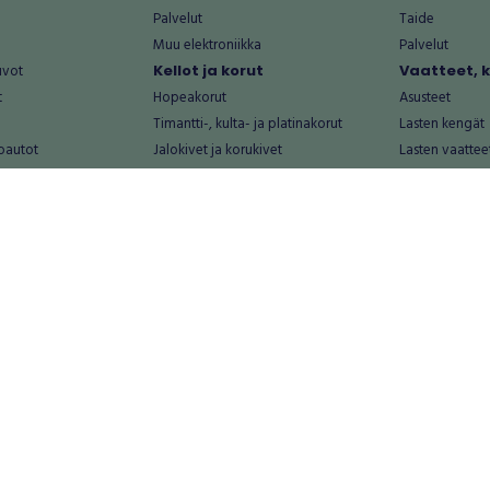
Palvelut
Taide
Muu elektroniikka
Palvelut
uvot
Kellot ja korut
Vaatteet, 
t
Hopeakorut
Asusteet
Timantti-, kulta- ja platinakorut
Lasten kengät
oautot
Jalokivet ja korukivet
Lasten vaattee
Kellot
Laukut
Muut kellot ja korut
Miesten kengä
Palvelut
Miesten vaatte
Koti ja asuminen
Naisten kengä
aat
Huonekalut ja säilytys
Naisten vaatte
vikkeet
Keittiötarvikkeet ja astiat
Nuorten kengä
Kodinkoneet ja tarvikkeet
Nuorten vaatt
 vanhat esineet
Kotitoimisto
Palvelut
Kylpyhuone ja sauna
Vapaa-aika
alut
Lasten tarvikkeet ja lelut
Airsoft
Luonnonvaraiset tuotteet
Askartelu ja kä
alut
Piha ja puutarha
Eläintarvikkeet