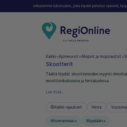
Julkaisimme tukisivuston, josta löydät palvelun säännöt, kys
Kaikki
Ajoneuvot
Mopot ja mopoautot
S
double_arrow
double_arrow
double_arrow
Skootterit
Täältä löydät skoottereiden myynti-ilmoituk
moottorikokoisina ja hintaluokissa.
Lue lisää...
Kaikki rajaukset
Hinta
Vuosimal
tune
Ahvenanmaa
Myydään
close
close