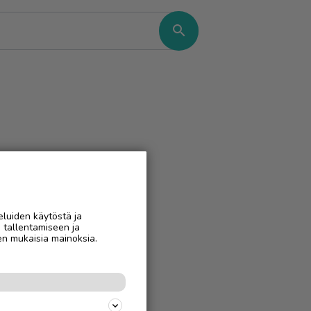
search
eluiden käytöstä ja
n tallentamiseen ja
en mukaisia mainoksia.