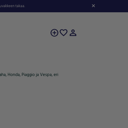
kuvakkeen takaa.
person
add_circle
favorite
ha, Honda, Piaggio ja Vespa, eri