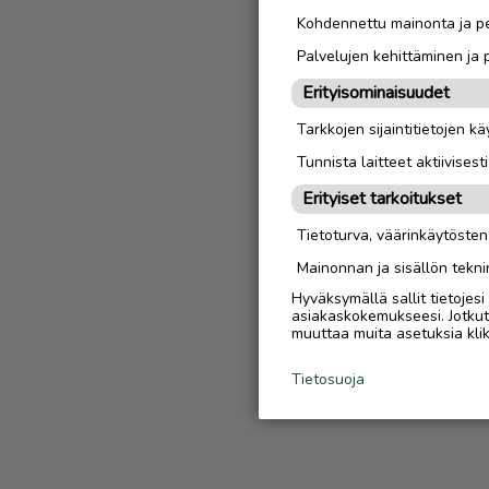
Kohdennettu mainonta ja pe
Palvelujen kehittäminen ja
Erityisominaisuudet
Tarkkojen sijaintitietojen k
Tunnista laitteet aktiivisest
Erityiset tarkoitukset
Tietoturva, väärinkäytöste
Mainonnan ja sisällön tekni
Hyväksymällä sallit tietojes
asiakaskokemukseesi. Jotkut t
muuttaa muita asetuksia klik
Tietosuoja