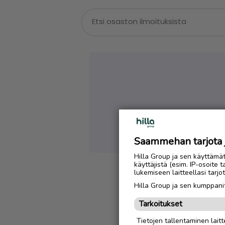
Emme löytäneet
Saammehan tarjota ju
Hilla Group ja sen käyttämä
käyttäjistä (esim. IP-osoite 
lukemiseen laitteellasi tar
Hilla Group ja sen kumppanit
Tarkoitukset
Tietojen tallentaminen laitte