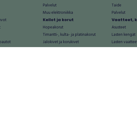
Palvelut
Taide
Muu elektroniikka
Palvelut
uvot
Kellot ja korut
Vaatteet, 
t
Hopeakorut
Asusteet
Timantti-, kulta- ja platinakorut
Lasten kengät
oautot
Jalokivet ja korukivet
Lasten vaattee
Kellot
Laukut
Muut kellot ja korut
Miesten kengä
Palvelut
Miesten vaatte
Koti ja asuminen
Naisten kengä
aat
Huonekalut ja säilytys
Naisten vaatte
vikkeet
Keittiötarvikkeet ja astiat
Nuorten kengä
Kodinkoneet ja tarvikkeet
Nuorten vaatt
 vanhat esineet
Kotitoimisto
Palvelut
Kylpyhuone ja sauna
Vapaa-aika
alut
Lasten tarvikkeet ja lelut
Airsoft
Luonnonvaraiset tuotteet
Askartelu ja kä
alut
Piha ja puutarha
Eläintarvikkeet