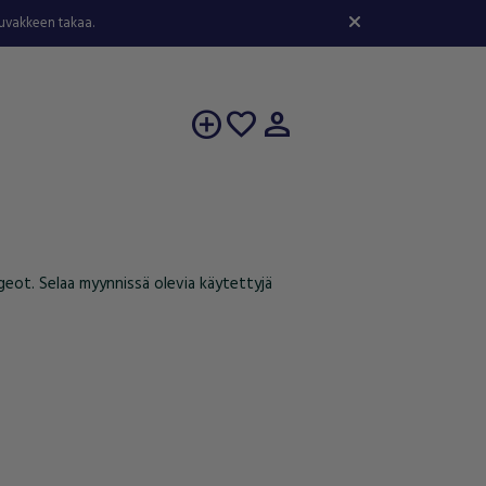
kuvakkeen takaa.
person
add_circle
favorite
geot. Selaa myynnissä olevia käytettyjä