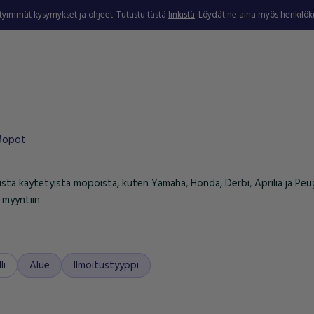
ytyimmät kysymykset ja ohjeet. Tutustu tästä
linkistä
. Löydät ne aina myös henkilö
opot
ista käytetyistä mopoista, kuten Yamaha, Honda, Derbi, Aprilia ja Peu
 myyntiin.
li
Alue
Ilmoitustyyppi