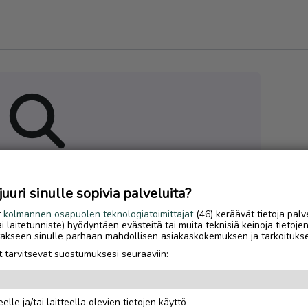
 hakuasi vastaavia ilmoituksia
uri sinulle sopivia palveluita?
t
kolmannen osapuolen teknologiatoimittajat
(46) keräävät tietoja palv
tai laitetunniste) hyödyntäen evästeitä tai muita teknisiä keinoja tietoje
jotakseen sinulle parhaan mahdollisen asiakaskokemuksen ja tarkoituks
 tarvitsevat suostumuksesi seuraaviin:
elle ja/tai laitteella olevien tietojen käyttö