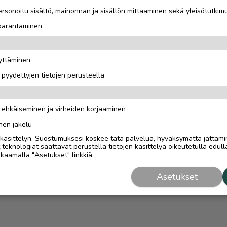
rsonoitu sisältö, mainonnan ja sisällön mittaaminen sekä yleisötutkim
 parantaminen
äyttäminen
i pyydettyjen tietojen perusteella
n ehkäiseminen ja virheiden korjaaminen
nen jakelu
i käsittelyn. Suostumuksesi koskee tätä palvelua, hyväksymättä jättämi
eknologiat saattavat perustella tietojen käsittelyä oikeutetulla edulla
kaamalla "Asetukset" linkkiä.
Asetukset