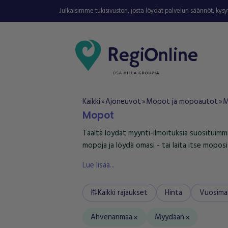
Julkaisimme tukisivuston, josta löydät palvelun säännöt, kys
Kaikki
Ajoneuvot
Mopot ja mopoautot
M
double_arrow
double_arrow
double_arrow
Mopot
Täältä löydät myynti-ilmoituksia suosituimm
mopoja ja löydä omasi - tai laita itse moposi
Lue lisää...
Kaikki rajaukset
Hinta
Vuosimal
tune
Ahvenanmaa
Myydään
close
close