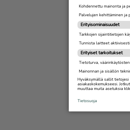
Kohdennettu mainonta ja pe
Palvelujen kehittäminen ja
Erityisominaisuudet
Tarkkojen sijaintitietojen k
Tunnista laitteet aktiivisest
Erityiset tarkoitukset
Tietoturva, väärinkäytöste
Mainonnan ja sisällön tekni
Hyväksymällä sallit tietojes
asiakaskokemukseesi. Jotkut t
muuttaa muita asetuksia klik
Tietosuoja