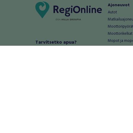
Ajoneuvot
Autot
Matkailuajone
Moottoripyörä
Moottorikelkat
Mopot ja mop
Tarvitsetko apua?
Säännöt ja ohjeet
Mönkijät
Peräkärryt
Haluatko antaa palautetta tai
Raskas kalusto
kehitysehdotuksia?
Veneet
Palautteet ja kehitysehdotukset
Vanteet ja renk
Mainosta RegiOnlinessa
Varaosat ja tar
Käyttöehdot
Palvelut
Tietosuoja-asetukset
Antiikki ja
Tietoa Turvamaksu -palvelusta
Antiikkiesineet
Antiikkihuonek
Vanhat esineet
Vanhat huonek