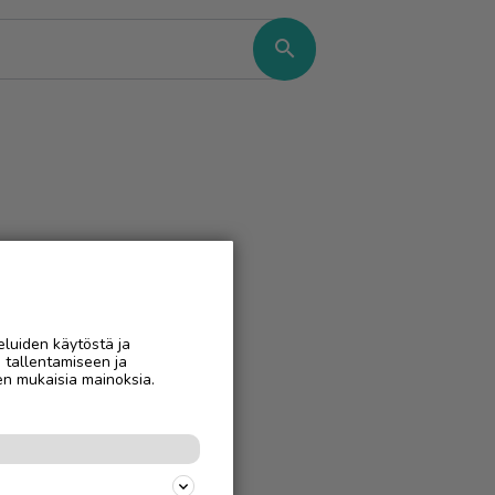
search
eluiden käytöstä ja
n tallentamiseen ja
en mukaisia mainoksia.