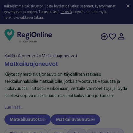
Julkaisimme tukisivuston, josta löydät palvelun säännöt, kysytyimmät
kysymykset ja ohjeet. Tutustu tästä
linkistä
. Löydät ne aina myös
henkilökuvakkeen takaa.
person
add_circle
favorite
Kaikki
Ajoneuvot
Matkailuajoneuvot
double_arrow
double_arrow
Matkailuajoneuvot
Käytetty matkailuajoneuvo on täydellinen ratkaisu
seikkailunhaluisille matkailijoille, jotka arvostavat vapautta ja
mukavuutta. Tutustu valikoimaan, vertaile vaihtoehtoja ja löydä
itsellesi sopiva matkailuauto tai matkailuvaunu jo tänään!
Lue lisää...
Matkailuautot
Matkailuvaunut
(
22
)
(
26
)