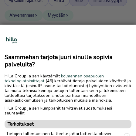
Kaikki rajaukset
Hinta
Alue
Ilmoitustyyppi
tune
Ahvenanmaa
Myydään
close
close
search
Saammehan tarjota juuri sinulle sopivia
0
ilmoitusta
Uusimmat
palveluita?
Hilla Group ja sen käyttämät
kolmannen osapuolen
teknologiatoimittajat
(46) keräävät tietoja palveluiden käytöstä ja
käyttäjistä (esim. IP-osoite tai laitetunniste) hyödyntäen evästeitä
tai muita teknisiä keinoja tietojen tallentamiseen ja lukemiseen
laitteellasi tarjotakseen sinulle parhaan mahdollisen
asiakaskokemuksen ja tarkoituksen mukaisia mainoksia.
Hilla Group ja sen kumppanit tarvitsevat suostumuksesi
seuraaviin:
Emme löytäneet hakuasi vastaavia ilmoituksia
Tarkoitukset
Tietojen tallentaminen laitteelle ja/tai laitteella olevien