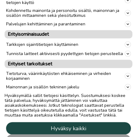
tietojen käyttö
Kohdennettu mainonta ja personoitu sisältö, mainonnan ja
sisällön mittaaminen sekä yleisötutkimus
Palvelujen kehittäminen ja parantaminen
Erityisominaisuudet
Tarkkojen sijaintitietojen käyttäminen
Tunnista laitteet aktiivisesti pyydettyjen tietojen perusteella
Erityiset tarkoitukset
Tietoturva, väärinkäytösten ehkäiseminen ja virheiden
korjaaminen
Mainonnan ja sisällön tekninen jakelu
Hyväksymällä sallit tietojesi käsittelyn. Suostumuksesi koskee
tätä palvelua, hyväksymättä jättäminen voi vaikuttaa
asiakaskokemukseesi. Jotkut teknologiat saattavat perustella
tietojen käsittelyä oikeutetulla edulla, voit vastustaa tätä tai
muuttaa muita asetuksia klikkaamalla "Asetukset" linkkiä.
Hyväksy kaikki