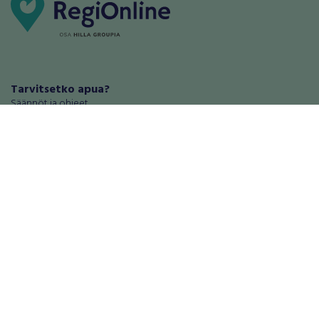
Tarvitsetko apua?
Säännöt ja ohjeet
Haluatko antaa palautetta tai
kehitysehdotuksia?
Palautteet ja kehitysehdotukset
Mainosta RegiOnlinessa
Käyttöehdot
Tietosuoja-asetukset
Tietoa Turvamaksu -palvelusta
Ajoneuvot
Asunnot
Autot
Autotallit ja varastot
Matkailuajoneuvot
Loma-asunnot
Moottoripyörät
Maa- ja metsätilat