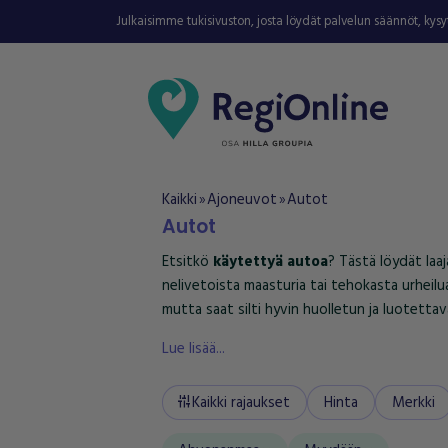
Julkaisimme tukisivuston, josta löydät palvelun säännöt, kys
Kaikki
Ajoneuvot
Autot
double_arrow
double_arrow
Autot
Etsitkö
käytettyä autoa
? Tästä löydät laa
nelivetoista maasturia tai tehokasta urhei
mutta saat silti hyvin huolletun ja luotetta
Lue lisää...
Kaikki rajaukset
Hinta
Merkki
tune