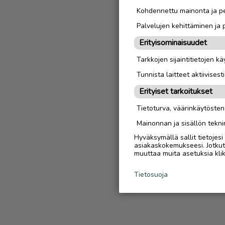
Kohdennettu mainonta ja pe
Palvelujen kehittäminen ja
Erityisominaisuudet
Tarkkojen sijaintitietojen k
Tunnista laitteet aktiivisest
Erityiset tarkoitukset
Tietoturva, väärinkäytöste
Mainonnan ja sisällön tekni
Hyväksymällä sallit tietojes
asiakaskokemukseesi. Jotkut t
muuttaa muita asetuksia klik
Tietosuoja