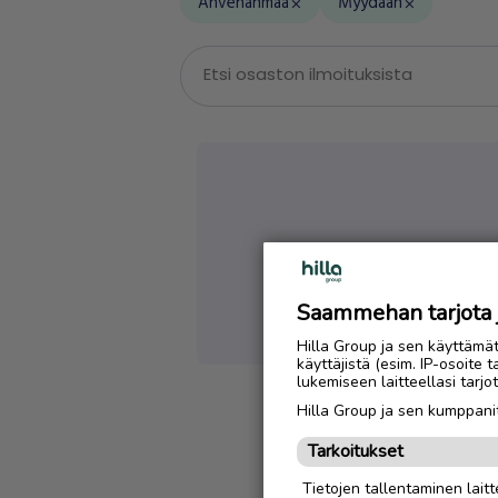
Ahvenanmaa
Myydään
close
close
Saammehan tarjota ju
Emme löytäneet
Hilla Group ja sen käyttämä
käyttäjistä (esim. IP-osoite 
lukemiseen laitteellasi tar
Hilla Group ja sen kumppanit
Tarkoitukset
Tietojen tallentaminen laitte