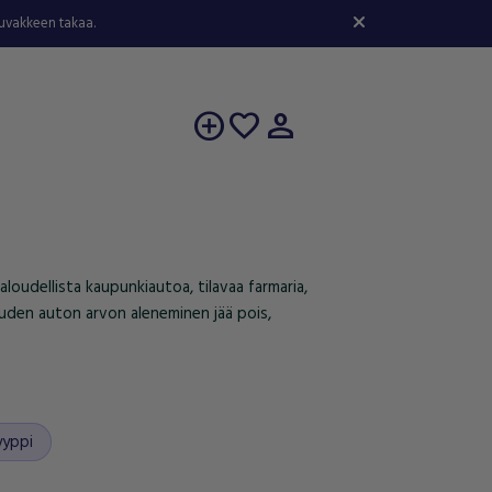
kuvakkeen takaa.
person
add_circle
favorite
aloudellista kaupunkiautoa, tilavaa farmaria,
ä uuden auton arvon aleneminen jää pois,
yyppi