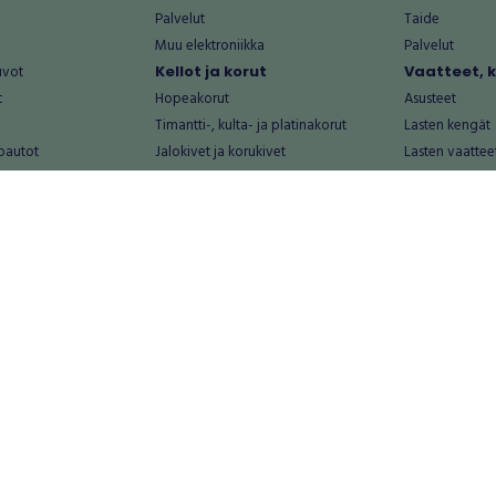
Palvelut
Taide
Muu elektroniikka
Palvelut
uvot
Kellot ja korut
Vaatteet, 
t
Hopeakorut
Asusteet
Timantti-, kulta- ja platinakorut
Lasten kengät
oautot
Jalokivet ja korukivet
Lasten vaattee
Kellot
Laukut
Muut kellot ja korut
Miesten kengä
Palvelut
Miesten vaatte
Koti ja asuminen
Naisten kengä
aat
Huonekalut ja säilytys
Naisten vaatte
vikkeet
Keittiötarvikkeet ja astiat
Nuorten kengä
Kodinkoneet ja tarvikkeet
Nuorten vaatt
 vanhat esineet
Kotitoimisto
Palvelut
Kylpyhuone ja sauna
Vapaa-aika
alut
Lasten tarvikkeet ja lelut
Airsoft
Luonnonvaraiset tuotteet
Askartelu ja kä
alut
Piha ja puutarha
Eläintarvikkeet