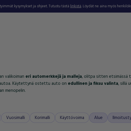
ytyimmät kysymykset ja ohjeet. Tutustu tästä
linkistä
. Löydät ne aina myös henkilö
jan valikoiman
eri automerkkejä ja malleja
, olitpa sitten etsimässä t
luautoa. Käytettynä ostettu auto on
edullinen ja fiksu valinta
, sill
van menopelin.
Vuosimalli
Korimalli
Käyttövoima
Alue
Ilmoitust