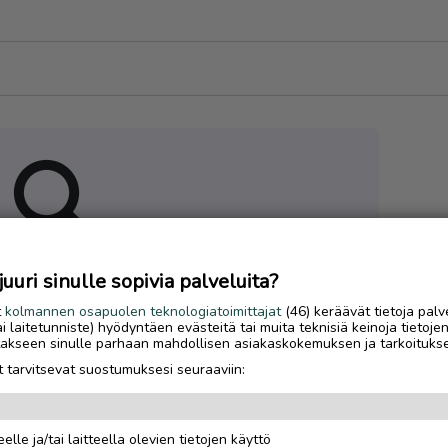
uri sinulle sopivia palveluita?
 hakuasi vastaavia ilmoituksia
t
kolmannen osapuolen teknologiatoimittajat
(46) keräävät tietoja palv
tai laitetunniste) hyödyntäen evästeitä tai muita teknisiä keinoja tietoje
jotakseen sinulle parhaan mahdollisen asiakaskokemuksen ja tarkoituks
 tarvitsevat suostumuksesi seuraaviin:
elle ja/tai laitteella olevien tietojen käyttö