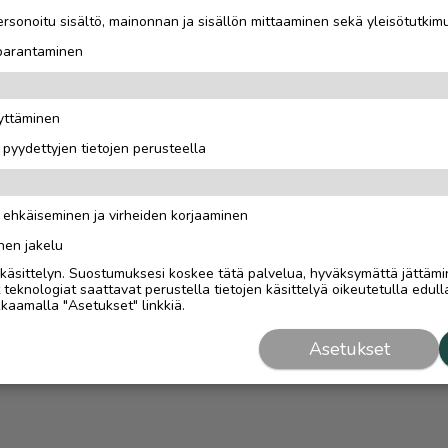
rsonoitu sisältö, mainonnan ja sisällön mittaaminen sekä yleisötutkim
 parantaminen
äyttäminen
i pyydettyjen tietojen perusteella
n ehkäiseminen ja virheiden korjaaminen
nen jakelu
i käsittelyn. Suostumuksesi koskee tätä palvelua, hyväksymättä jättämi
eknologiat saattavat perustella tietojen käsittelyä oikeutetulla edulla
kaamalla "Asetukset" linkkiä.
Asetukset