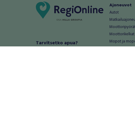
Ajoneuvot
Autot
Matkailuajone
Moottoripyörä
Moottorikelkat
Mopot ja mop
Tarvitsetko apua?
Säännöt ja ohjeet
Mönkijät
Peräkärryt
Haluatko antaa palautetta tai
Raskas kalusto
kehitysehdotuksia?
Veneet
Palautteet ja kehitysehdotukset
Vanteet ja renk
Mainosta RegiOnlinessa
Varaosat ja tar
Käyttöehdot
Palvelut
Tietosuoja-asetukset
Antiikki ja
Tietoa Turvamaksu -palvelusta
Antiikkiesineet
Antiikkihuonek
Vanhat esineet
Vanhat huonek