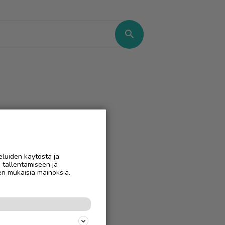
search
eluiden käytöstä ja
n tallentamiseen ja
en mukaisia mainoksia.